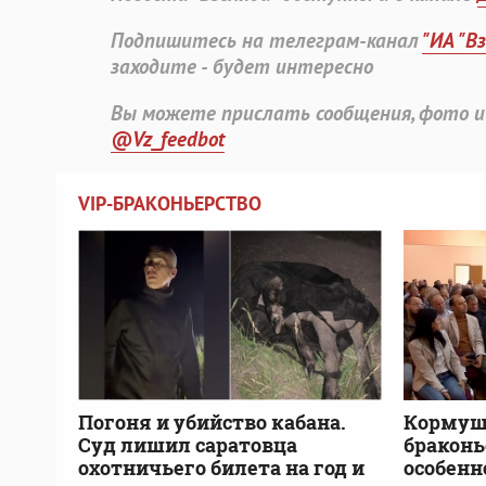
Подпишитесь на телеграм-канал
"ИА "В
заходите - будет интересно
Вы можете прислать сообщения, фото и
@Vz_feedbot
VIP-БРАКОНЬЕРСТВО
Погоня и убийство кабана.
Кормушк
Суд лишил саратовца
браконь
охотничьего билета на год и
особенн