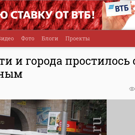
Видео
Фото
Блоги
Проекты
ти и города простилось 
иным