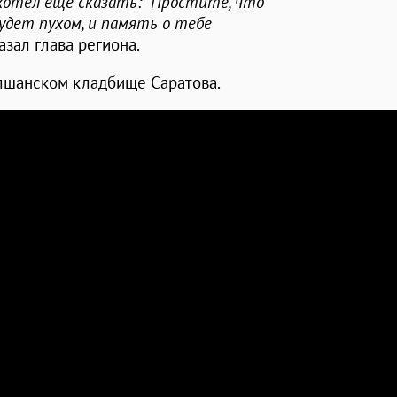
 хотел еще сказать: "Простите, что
будет пухом, и память о тебе
сказал глава региона.
лшанском кладбище Саратова.