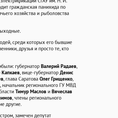
электрификации СГАУ им. Н. И.
ходит гражданская панихида по
чьего хозяйства и рыболовства
выходные.
юдей, среди которых его бывшие
енники, друзья и просто те, кто
ибыли: губернатор
Валерий Радаев
,
 Капкаев
, вице-губернатор
Денис
ев
, глава Саратова
Олег Грищенко
,
, начальник регионального ГУ МВД
области
Тимур Маслов
и
Вячеслав
лимов
, члены регионального
ие другие.
стром, замечен депутат