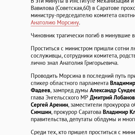
В эти минуты в Институте механизации и 
Вавилова (Советская,60) в Саратове про
министру-председателю комитета охотни
Анатолию Морсину
.
Чиновник трагически погиб в минувшие 
Проститься с министром пришли сотни л
сослуживцы, сотрудники комитета, родств
лично знал Анатолия Григорьевича.
Проводить Морсина в последний путь пр
спикер областного парламента
Владимир
Фадеев
, зампред думы
Александр Сунде
глава Энгельсского МР
Дмитрий Лобанов
Сергей Аренин
, заместители прокурора 
Симшин
, прокурор Саратова
Владимир К
правительства, депутаты облдумы и мног
Среди тех, кто пришел проститься с мини