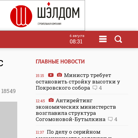
6 августа
08:31
с
ГЛАВНЫЕ НОВОСТИ
Министр требует
15:15
остановить стройку высотки у
Покровского собора
4
18549
Антирейтинг
12:45
экономических министерств
возглавила структура
Согомоновой-Бутылкина
4
По делу о серийном
11:37