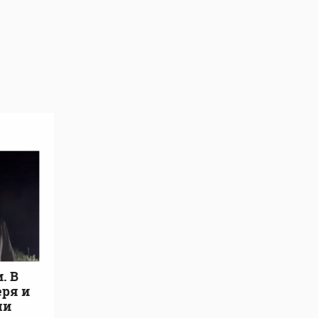
. В
еря и
ли