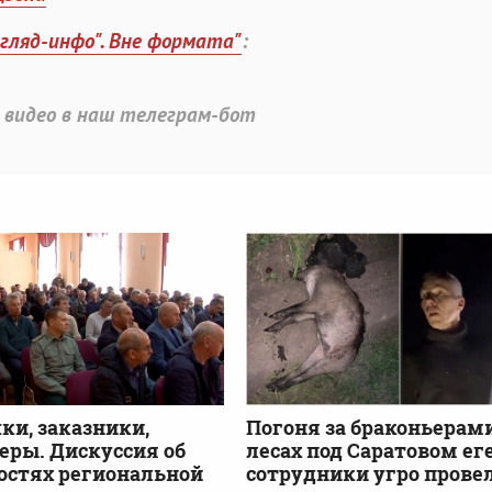
згляд-инфо". Вне формата"
:
 видео в наш телеграм-бот
и, заказники,
Погоня за браконьерами
еры. Дискуссия об
лесах под Саратовом ег
остях региональной
сотрудники угро прове