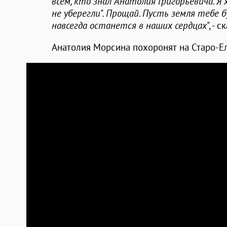
всем, кто знал Анатолия Григорьевича. Я
не уберегли". Прощай. Пусть земля тебе 
навсегда останется в наших сердцах
", - 
Анатолия Морсина похоронят на Старо-Е