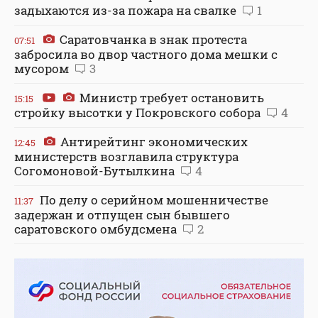
задыхаются из-за пожара на свалке
1
Саратовчанка в знак протеста
07:51
забросила во двор частного дома мешки с
мусором
3
Министр требует остановить
15:15
стройку высотки у Покровского собора
4
Антирейтинг экономических
12:45
министерств возглавила структура
Согомоновой-Бутылкина
4
По делу о серийном мошенничестве
11:37
задержан и отпущен сын бывшего
саратовского омбудсмена
2