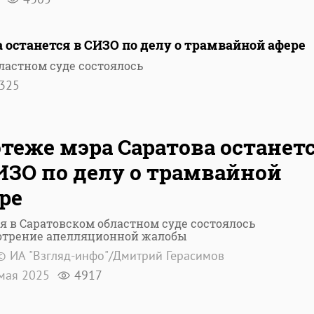
 останется в СИЗО по делу о трамвайной афере
ластном суде состоялось
325
теже мэра Саратова останет
ИЗО по делу о трамвайной
ре
я в Саратовском областном суде состоялось
отрение апелляционной жалобы
© ИА "Взгляд-инфо"/Дмитрий Герасимов
мая 2025
4917