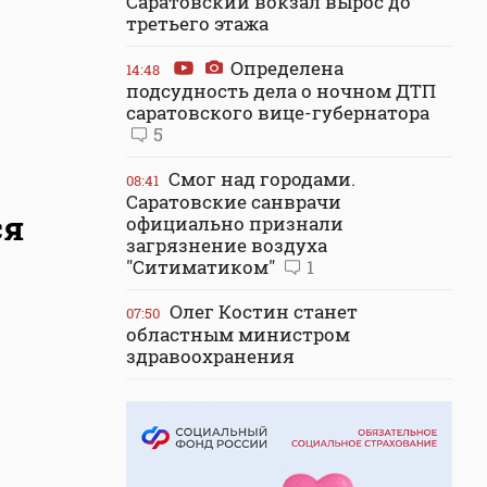
Саратовский вокзал вырос до
третьего этажа
Определена
14:48
подсудность дела о ночном ДТП
саратовского вице-губернатора
5
Смог над городами.
08:41
Саратовские санврачи
ся
официально признали
загрязнение воздуха
"Ситиматиком"
1
Олег Костин станет
07:50
областным министром
здравоохранения