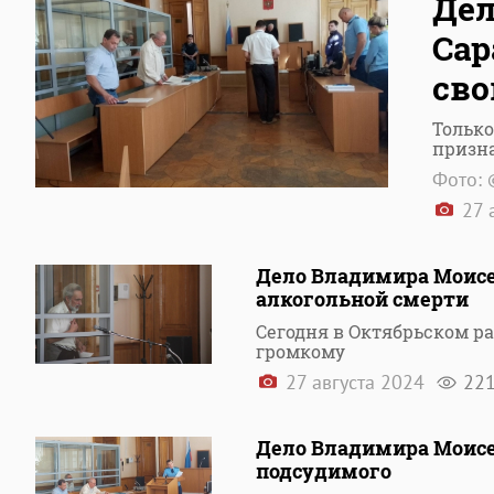
Дел
Сар
сво
Только
призн
Фото: 
27 
Дело Владимира Моисе
алкогольной смерти
Сегодня в Октябрьском р
громкому
27 августа 2024
22
Дело Владимира Моисе
подсудимого