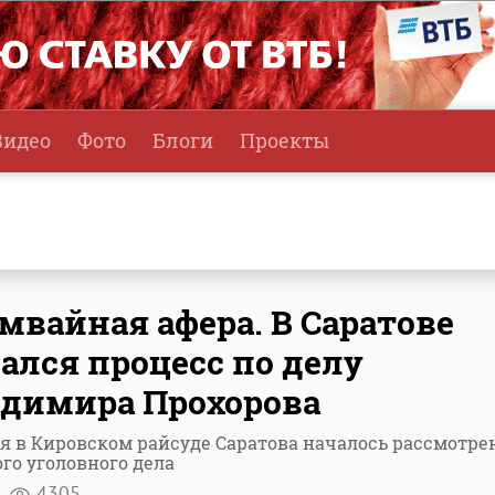
Видео
Фото
Блоги
Проекты
мвайная афера. В Саратове
ался процесс по делу
димира Прохорова
я в Кировском райсуде Саратова началось рассмотре
го уголовного дела
я
4305