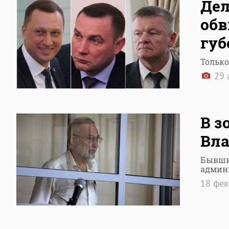
Дел
обв
губ
Только
29 
В з
Вл
Бывши
админ
18 фе