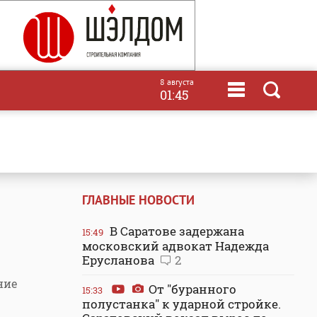
8 августа
01:45
ГЛАВНЫЕ НОВОСТИ
В Саратове задержана
15:49
московский адвокат Надежда
Ерусланова
2
ние
От "буранного
15:33
полустанка" к ударной стройке.