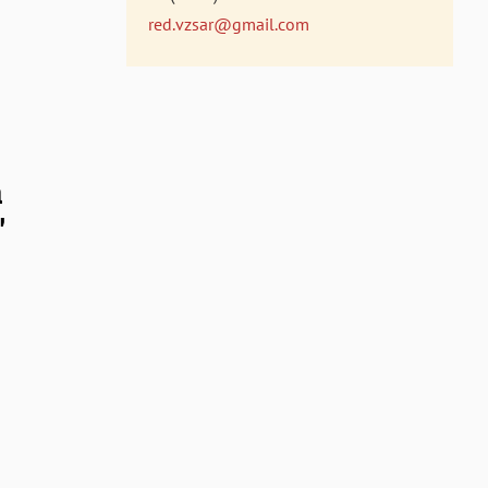
red.vzsar@gmail.com
а
"