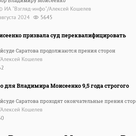
вор Владимиру Моисеенко
© ИА "Взгляд-инфо"/Алексей Кошелев
августа 2024
5645
сеенко призвала суд переквалифицировать
айсуде Саратова продолжаются прения сторон
/Алексей Кошелев
62
о для Владимира Моисеенко 9,5 года строгого
айсуде Саратова проходят окончательные прения сто
/Алексей Кошелев
30