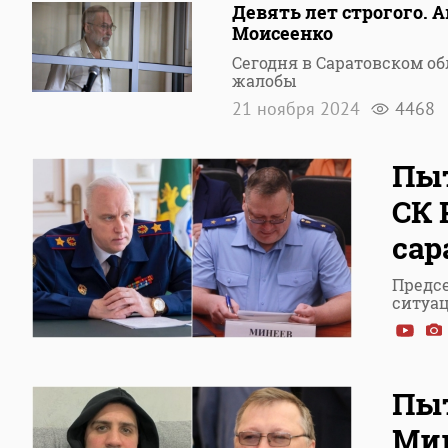
Девять лет строгого. 
Моисеенко
Сегодня в Саратовском о
жалобы
21 ноября 2024
4468
Пыт
СК 
сар
Предсе
ситуац
Пыт
Мин