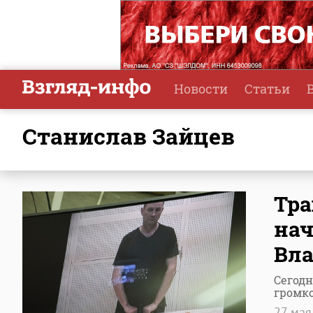
Новости
Статьи
Станислав Зайцев
Тра
нач
Вла
Сегодн
громко
27 ма