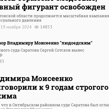
вный фигурант освобожден
атовской области продолжается масштабная кампани
ссуального давления
19 ноября 2024
14853
вор Владимиру Моисеенко "людоедским"
ного суда Саратова Сергей Сотсков вынес
ор
83
адимира Моисеенко
говорили к 9 годам строгого
жима
 что в Октябрьском районном суде Саратова был огл