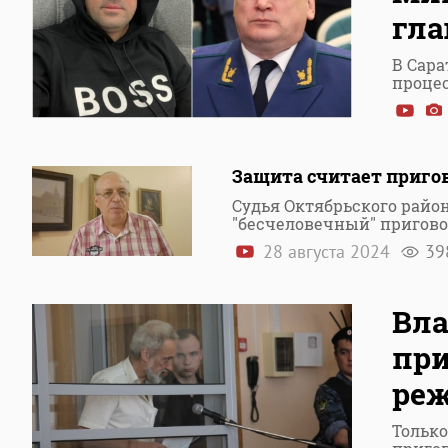
гла
В Сар
проце
Защита считает приго
Судья Октябрьского район
"бесчеловечный" пригов
28 августа 2024
39
Вл
при
ре
Только