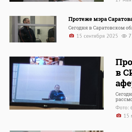
Протеже мэра Саратова
Сегодня в Саратовском об
15 сентября 2025
7
Про
в С
афе
Сегодн
рассм
Фото: 
15 