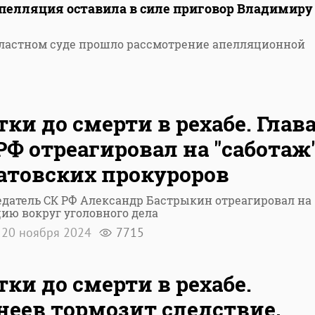
Апелляция оставила в силе приговор Владимиру
бластном суде прошло рассмотрение апелляционной
ки до смерти в рехабе. Глав
РФ отреагировал на "саботаж
атовских прокуроров
датель СК РФ Александр Бастрыкин отреагировал на
ию вокруг уголовного дела
20 ноября 2024
7715
ки до смерти в рехабе.
еев тормозит следствие,