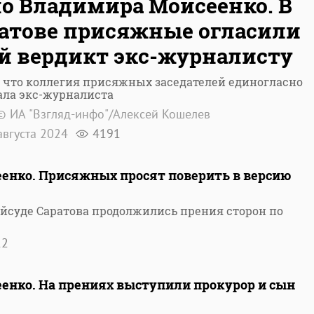
о Владимира Моисеенко. В
атове присяжные огласили
й вердикт экс-журналисту
 что коллегия присяжных заседателей единогласно
ала экс-журналиста
© ИА "Взгляд-инфо"/Алексей Кошелев
августа 2024
4191
енко. Присяжных просят поверить в версию
айсуде Саратова продолжились прения сторон по
12
енко. На прениях выступили прокурор и сын