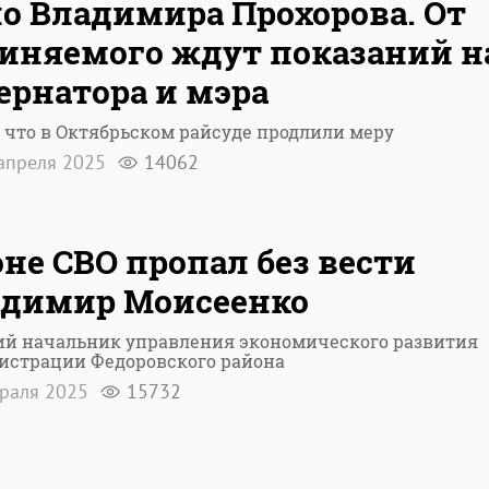
о Владимира Прохорова. От
иняемого ждут показаний н
ернатора и мэра
 что в Октябрьском райсуде продлили меру
апреля 2025
14062
оне СВО пропал без вести
адимир Моисеенко
й начальник управления экономического развития
истрации Федоровского района
враля 2025
15732