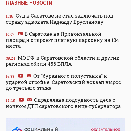
ГЛАВНЫЕ НОВОСТИ
Суд в Саратове не стал заключать под
11:18
стражу адвоката Надежду Ерусланову
В Саратове на Привокзальной
10:07
площади откроют платную парковку на 134
места
МО РФ: в Саратовской области и других
09:24
регионах сбили 456 БПЛА
От "буранного полустанка" к
15:33
ударной стройке. Саратовский вокзал вырос
до третьего этажа
Определена подсудность дела о
14:48
ночном ДТП саратовского вице-губернатора