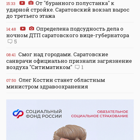
От "буранного полустанка" к
15:33
ударной стройке. Саратовский вокзал вырос
до третьего этажа
Определена подсудность дела о
14:48
ночном ДТП саратовского вице-губернатора
5
Смог над городами. Саратовские
08:41
санврачи официально признали загрязнение
воздуха "Ситиматиком"
1
Олег Костин станет областным
07:50
министром здравоохранения