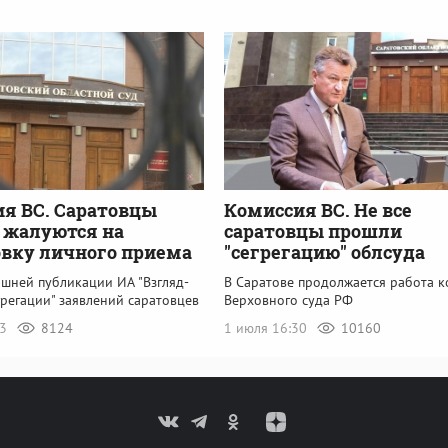
я ВС. Саратовцы
Комиссия ВС. Не все
 жалуются на
саратовцы прошли
вку личного приема
"сегрегацию" облсуда
ашней публикации ИА "Взгляд-
В Саратове продолжается работа 
грегации" заявлений саратовцев
Верховного суда РФ
53
8124
1 июля 16:30
10160