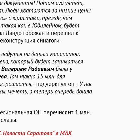
се документы! Потом суд учтет,
ут. Люди хватаются за низкие цены
есь с юристами, прежде, чем
такая как в Юбилейном, будет
ил Ландо горожан и перешел к
реконструкция синагоги.
 ведутся на деньги меценатов.
века, который будет заниматься
с
Валерием Радаевым
были у
ева
. Там нужно 15 млн. для
рос решается
, - подчеркнул он. -
У нас
ы, мечеть, а теперь очередь дошла
региональная ОП перечислит 1 млн.
 славы.
". Новости Саратова" в MAX