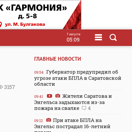
7 августа
05:09
ГЛАВНЫЕ НОВОСТИ
Губернатор предупредил об
09:54
угрозе атаки БПЛА в Саратовской
области
3157
Жители Саратова и
09:41
Энгельса задыхаются из-за
пожара на свалке
4
При атаке БПЛА на
09:12
Энгельс пострадал 16-летний