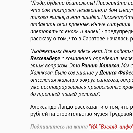
"Люди, будьте бдительны! Проверяйте в
что дом построен незаконно, и дом снес
такого жилья, а это ошибка. Посоветуйт
отдавать свои кровные. Иначе ситуация 
повторяться вновь и вновь",
- предупред
рассказу о том, что в Саратове началась 
"Бюджетных денег здесь нет. Все работы
Вексельберг
с компанией определил чело
этим вопросом. Это
Ринат Халиков
. Мы 
Халикова. Было совещание у
Дениса Фаде
отселения жильцов вокруг синагоги, воп
уже реставрировались православные храм
до третьей нашей религии".
Александр Ландо рассказал и о том, что 
рублей на строительство музея Трудовой
Подпишитесь на канал
"ИА "Взгляд-инфо