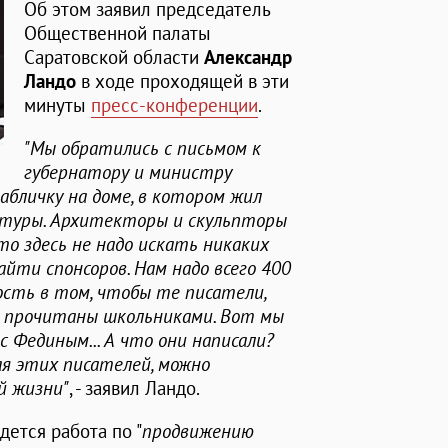
Об этом заявил председатель
Общественной палаты
Саратовской области
Александр
Ландо
в ходе проходящей в эти
минуты
пресс-конференции
.
"Мы обратились с письмом к
губернатору и министру
бличку на доме, в котором жил
ратуры. Архитекторы и скульпторы
что здесь не надо искать никаких
йти спонсоров. Нам надо всего 400
ость в том, чтобы те писатели,
и прочитаны школьниками. Вот мы
 с Фединым... А что они написали?
ая этих писателей, можно
й жизни"
, - заявил Ландо.
дется работа по "
продвижению