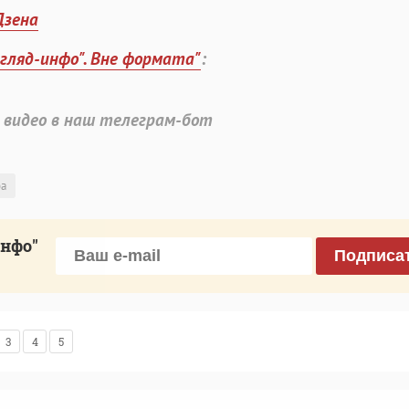
Дзена
згляд-инфо". Вне формата"
:
 видео в наш телеграм-бот
ра
инфо"
Подписа
3
4
5