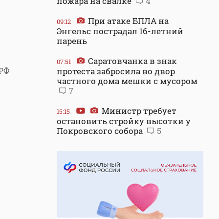
пожара на свалке
4
При атаке БПЛА на
09:12
Энгельс пострадал 16-летний
парень
Саратовчанка в знак
07:51
 РФ
протеста забросила во двор
частного дома мешки с мусором
7
Министр требует
15:15
остановить стройку высотки у
Покровского собора
5