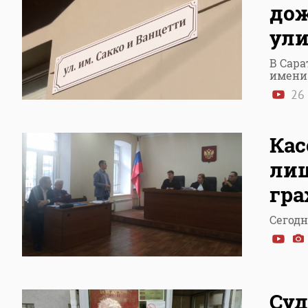
дож
ули
В Сар
имени
26 
Кас
лиш
гра
Сегод
Суд