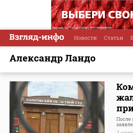
Новости
Статьи
Александр Ландо
Ком
жал
пр
После 
заявл
2 июл