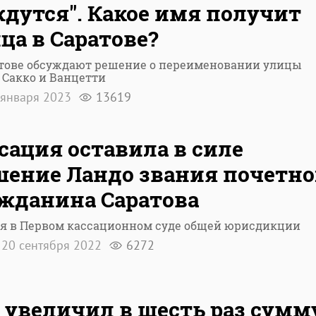
дутся". Какое имя получит
ца в Саратове?
атове обсуждают решение о переименовании улицы
 Сакко и Ванцетти
января 2023
13619
сация оставила в силе
ение Ландо звания почетно
жданина Саратова
ня в Первом кассационном суде общей юрисдикции
20 сентября 2022
6272
 увеличил в шесть раз сумм