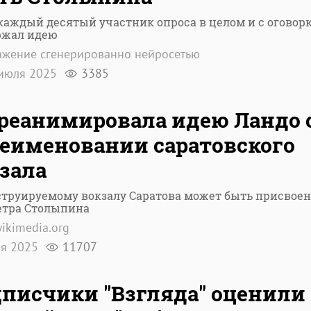
аждый десятый участник опроса в целом и с оговор
ржал идею
жение сгенерированно нейросетью
июля 2025
3385
реанимировала идею Ландо 
еименовании саратовского
зала
труируемому вокзалу Саратова может быть присвоен
етра Столыпина
ikimedia.org
ля 2025
11707
писчики "Взгляда" оценили