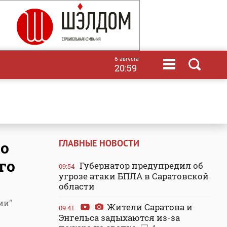
6 августа
20:59
ГЛАВНЫЕ НОВОСТИ
во
го
Губернатор предупредил об
09:54
угрозе атаки БПЛА в Саратовской
области
ии"
Жители Саратова и
09:41
Энгельса задыхаются из-за