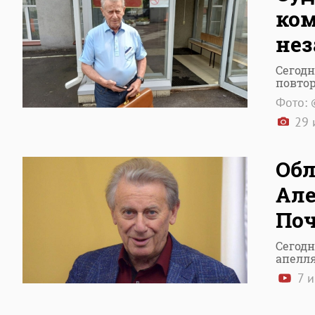
ком
нез
Сегодн
повто
Фото: 
29 
Обл
Але
Поч
Сегодн
апелл
7 и