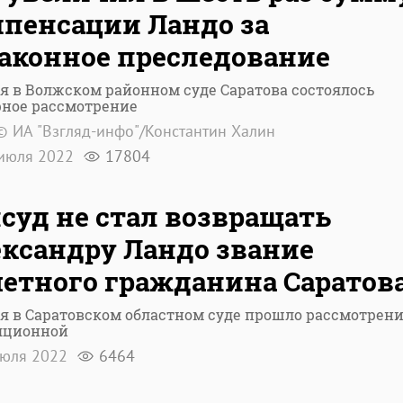
пенсации Ландо за
аконное преследование
я в Волжском районном суде Саратова состоялось
рное рассмотрение
© ИА "Взгляд-инфо"/Константин Халин
июля 2022
17804
суд не стал возвращать
ксандру Ландо звание
етного гражданина Саратов
я в Саратовском областном суде прошло рассмотрен
яционной
юля 2022
6464