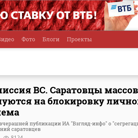
Видео
Фото
Блоги
Проекты
иссия ВС. Саратовцы массо
уются на блокировку лично
иема
вчерашней публикации ИА "Взгляд-инфо" о "сегрегац
ений саратовцев
я
8124