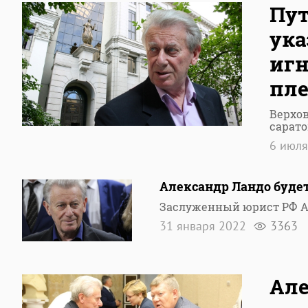
Пут
ука
игн
пл
Верхов
сарато
6 июл
Александр Ландо будет
Заслуженный юрист РФ А
31 января 2022
3363
Але