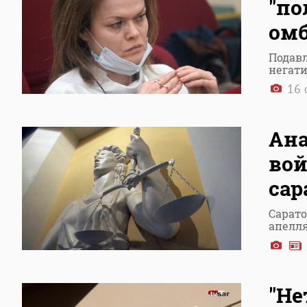
"по
омб
Подав
негат
16 
Ана
вой
сар
Сарато
апелл
"Не