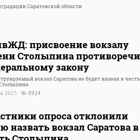
еградации Саратовской области
вЖД: присвоение вокзалу
ени Столыпина противореч
еральному закону
труируемый вокзал Саратова не будет назван в честь
 Столыпина
ля 2025
8924
стники опроса отклонили
ю назвать вокзал Саратова в
ть Столыпина