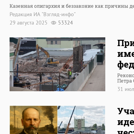
Казенная олигархия и беззаконие как причины д
Редакция ИА "Взгляд-инфо"
29 августа 2025
53324
При
им
фед
Реконс
Петра
31 ию
Уча
иде
чес