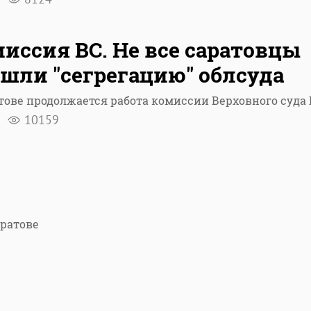
иссия ВС. Не все саратовцы
шли "сегрегацию" облсуда
тове продолжается работа комиссии Верховного суда
я
10159
аратове