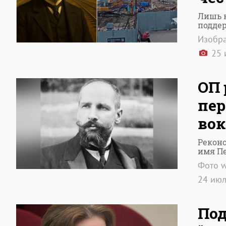
Лишь к
подде
Изобра
25 
ОП 
пер
вок
Реконс
имя П
Фото w
24 ию
Под