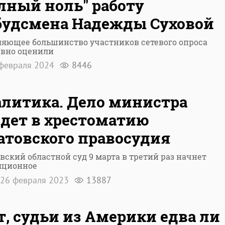
лный ноль" работу
удсмена Надежды Суховой
ляющее большинство участников сетевого опроса
ивно оценили
февраля 2024
8446
литика. Дело министра
дет в хрестоматию
атовского правосудия
вский областной суд 9 марта в третий раз начнет
яционное
26 февраля 2023
13887
т, судьи из Америки едва ли