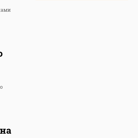
ками
о
о
 на