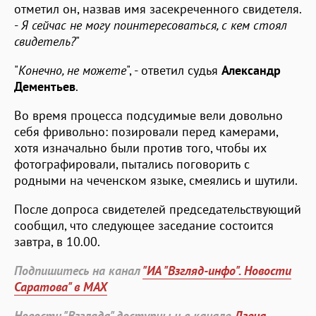
отметил он, назвав имя засекреченного свидетеля.
-
Я сейчас не могу поинтересоваться, с кем стоял
свидетель?
"
"
Конечно, не можете
", - ответил судья
Александр
Дементьев
.
Во время процесса подсудимые вели довольно
себя фривольно: позировали перед камерами,
хотя изначально были против того, чтобы их
фотографировали, пытались поговорить с
родными на чеченском языке, смеялись и шутили.
После допроса свидетелей председательствующий
сообщил, что следующее заседание состоится
завтра, в 10.00.
Подпишитесь на канал
"ИА "Взгляд-инфо". Новости
Саратова" в MAX
Новости "Взгляда" доступны и в канале
Дзена