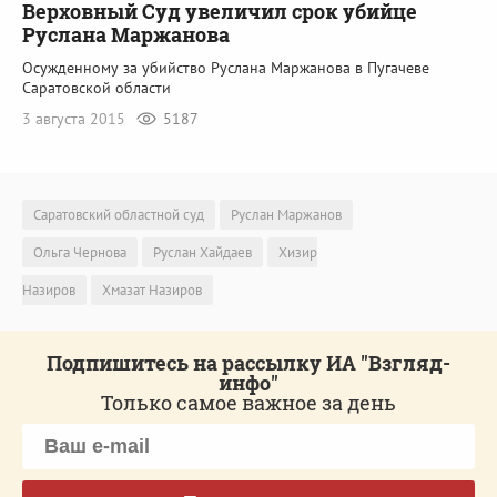
Верховный Суд увеличил срок убийце
Руслана Маржанова
Осужденному за убийство Руслана Маржанова в Пугачеве
Саратовской области
3 августа 2015
5187
Саратовский областной суд
Руслан Маржанов
Ольга Чернова
Руслан Хайдаев
Хизир
Назиров
Хмазат Назиров
Подпишитесь на рассылку ИА "Взгляд-
инфо"
Только самое важное за день