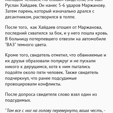
Руслан Хайдаев. Он нанес 5-6 ударов Маржанову.
Затем парень, который изначально дрался с
десантником, растворился в толпе.
После того, как Хайдаев отошел от Маржанова,
последний схватился за бок, и у него пошла кровь.
В больницу потерпевшего отвезли на автомобиле
"ВАЗ" темного цвета.
Кроме того, свидетель отметил, что обвиняемые и
их друзья образовали полукруг и не пускали
никого к дерущимся, хотя к ним пытались
подойти около пяти человек. Также свидетель
подчеркнул, что ранее подсудимые
провоцировали конфликты.
После допроса свидетеля слово взял один из
подсудимых.
"
Там все с ног на голову перевернуто, ваша честь
, -