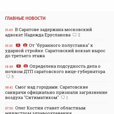
ГЛАВНЫЕ НОВОСТИ
В Саратове задержана московский
15:49
адвокат Надежда Ерусланова
2
От "буранного полустанка" к
15:33
ударной стройке. Саратовский вокзал вырос
до третьего этажа
Определена подсудность дела о
14:48
ночном ДТП саратовского вице-губернатора
5
Смог над городами. Саратовские
08:41
санврачи официально признали загрязнение
воздуха "Ситиматиком"
1
Олег Костин станет областным
07:50
министром здравоохранения