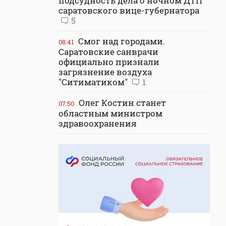
подсудность дела о ночном ДТП
саратовского вице-губернатора
5
Смог над городами.
08:41
Саратовские санврачи
официально признали
загрязнение воздуха
"Ситиматиком"
1
Олег Костин станет
07:50
областным министром
здравоохранения