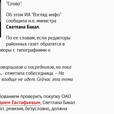
"Слово".
Об этом ИА "Взгляд-инфо"
сообщила и.о. министра
Светлана Бакал
.
По ее словам, если редакторы
районных газет обратятся в
говоры с типографиями о
ворщиков и посредников, но пока
ь
, - отметила собеседница. –
На
 вообще не идет. Сейчас эта тема
бованием проверить покупку ОАО
дием Евстафьевым
, Светлана Бакал
ют, ревизия, безусловно, должна