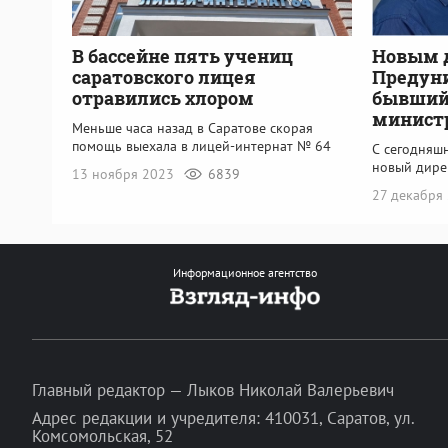
В бассейне пять учениц
Новым 
саратовского лицея
Предуни
отравились хлором
бывший
минист
Меньше часа назад в Саратове скорая
помощь выехала в лицей-интернат № 64
С сегодняшн
новый дире
13 ноября 2023
6839
27 декабря
Информационное агентство
Главный редактор — Лыков Николай Валерьевич
Адрес редакции и учредителя: 410031, Саратов, ул.
Комсомольская, 52