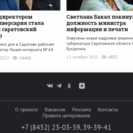
директором
Светлана Бакал покину
версария стала
должность министра
 саратовский
информации и печати
р
Озвучены новые кадровые решени
губернатора Саратовской области
его дня в Саратове работает
Бусаргина
ктор Лицея-интерната № 64
12 октября 2022
6835
 2022
14466
О проекте
Вакансии
Реклама
Контакты
Правила цитирования
+7 (8452) 23-03-59
,
39-39-41