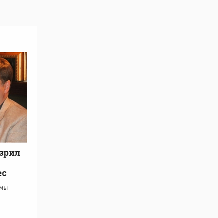
озрил
ес
умы