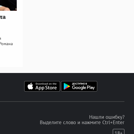
ла
я
 Романа
Нашли ошибку?
Выделите слово и нажмите Ctrl+Enter
18+