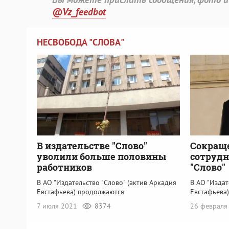
@Vz_feedbot
НЕСВОБОДА "СЛОВА"
В издательстве "Слово"
Сокращ
уволили больше половины
сотрудн
работников
"Слово"
В АО "Издательство "Слово" (актив Аркадия
В АО "Издат
Евстафьева) продолжаются
Евстафьева
7 июля 2021
8374
26 февраля