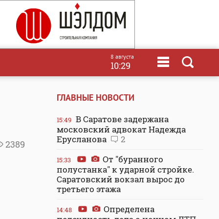
8 августа
10:29
ГЛАВНЫЕ НОВОСТИ
В Саратове задержана
15:49
московский адвокат Надежда
Ерусланова
2
2389
От "буранного
15:33
полустанка" к ударной стройке.
Саратовский вокзал вырос до
третьего этажа
Определена
14:48