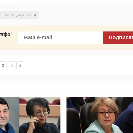
информации и печати
инфо"
Подписа
3
4
5