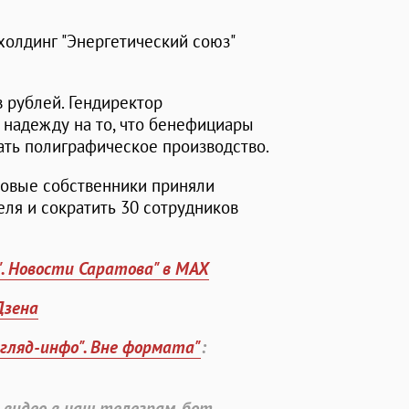
холдинг "Энергетический союз"
 рублей. Гендиректор
надежду на то, что бенефициары
ать полиграфическое производство.
новые собственники приняли
еля и сократить 30 сотрудников
". Новости Саратова" в MAX
Дзена
згляд-инфо". Вне формата"
:
 видео в наш телеграм-бот