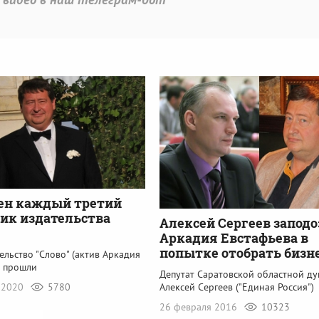
ен каждый третий
ик издательства
Алексей Сергеев запод
Аркадия Евстафьева в
попытке отобрать бизн
ельство "Слово" (актив Аркадия
) прошли
Депутат Саратовской областной д
 2020
5780
Алексей Сергеев ("Единая Россия")
26 февраля 2016
10323