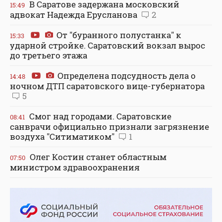
В Саратове задержана московский
15:49
адвокат Надежда Ерусланова
2
От "буранного полустанка" к
15:33
ударной стройке. Саратовский вокзал вырос
до третьего этажа
Определена подсудность дела о
14:48
ночном ДТП саратовского вице-губернатора
5
Смог над городами. Саратовские
08:41
санврачи официально признали загрязнение
воздуха "Ситиматиком"
1
Олег Костин станет областным
07:50
министром здравоохранения