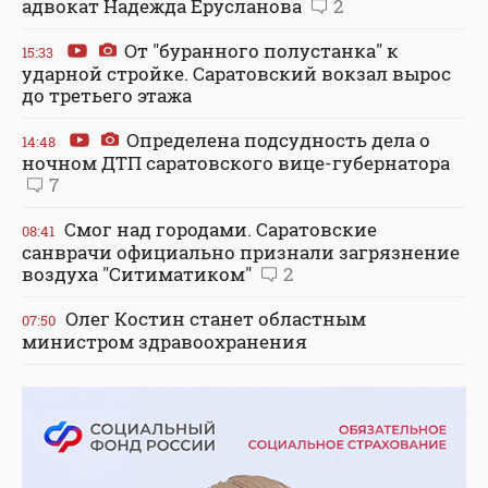
адвокат Надежда Ерусланова
2
От "буранного полустанка" к
15:33
ударной стройке. Саратовский вокзал вырос
до третьего этажа
Определена подсудность дела о
14:48
ночном ДТП саратовского вице-губернатора
7
Смог над городами. Саратовские
08:41
санврачи официально признали загрязнение
воздуха "Ситиматиком"
2
Олег Костин станет областным
07:50
министром здравоохранения