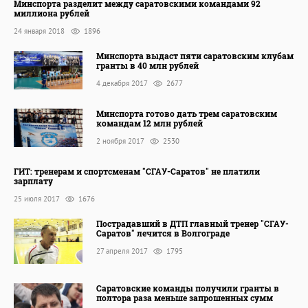
Минспорта разделит между саратовскими командами 92
миллиона рублей
24 января 2018
1896
Минспорта выдаст пяти саратовским клубам
гранты в 40 млн рублей
4 декабря 2017
2677
Минспорта готово дать трем саратовским
командам 12 млн рублей
2 ноября 2017
2530
ГИТ: тренерам и спортсменам "СГАУ-Саратов" не платили
зарплату
25 июля 2017
1676
Пострадавший в ДТП главный тренер "СГАУ-
Саратов" лечится в Волгограде
27 апреля 2017
1795
Саратовские команды получили гранты в
полтора раза меньше запрошенных сумм