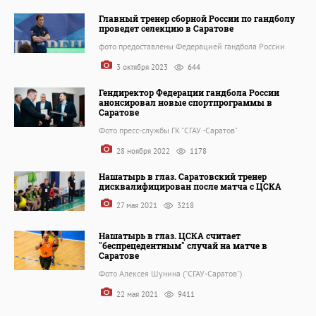
Главный тренер сборной России по гандболу
проведет селекцию в Саратове
фото предоставлены Федерацией гандбола России
3 октября 2023
644
Гендиректор Федерации гандбола России
анонсировал новые спортпрограммы в
Саратове
Фото пресс-службы ГК "СГАУ -Саратов"
28 ноября 2022
1178
Нашатырь в глаз. Саратовский тренер
дисквалифицирован после матча с ЦСКА
27 мая 2021
3218
Нашатырь в глаз. ЦСКА считает
"беспрецедентным" случай на матче в
Саратове
Фото Алексея Шунина ("СГАУ-Саратов")
22 мая 2021
9411