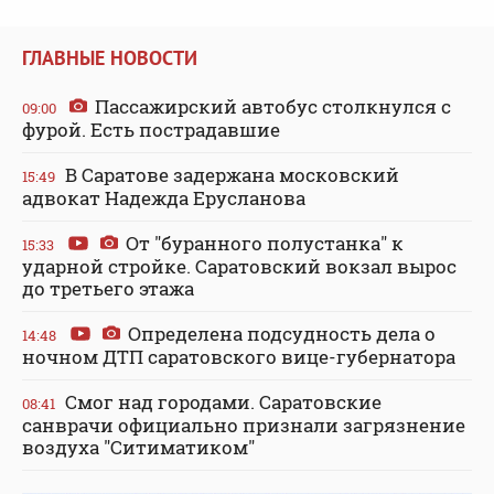
ГЛАВНЫЕ НОВОСТИ
Пассажирский автобус столкнулся с
09:00
фурой. Есть пострадавшие
В Саратове задержана московский
15:49
адвокат Надежда Ерусланова
От "буранного полустанка" к
15:33
ударной стройке. Саратовский вокзал вырос
до третьего этажа
Определена подсудность дела о
14:48
ночном ДТП саратовского вице-губернатора
Смог над городами. Саратовские
08:41
санврачи официально признали загрязнение
воздуха "Ситиматиком"