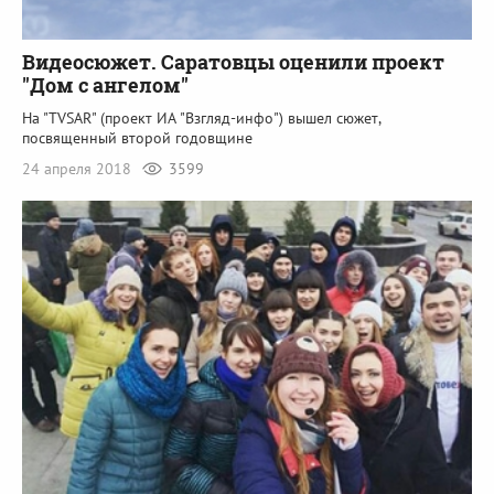
Видеосюжет. Саратовцы оценили проект
"Дом с ангелом"
На "TVSAR" (проект ИА "Взгляд-инфо") вышел сюжет,
посвященный второй годовщине
24 апреля 2018
3599