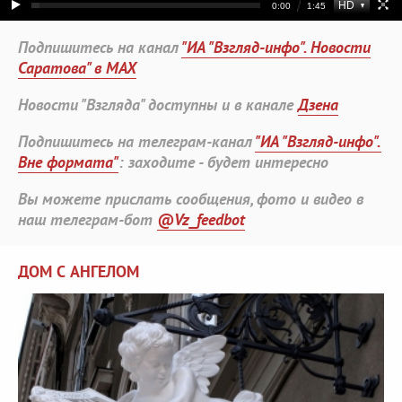
Подпишитесь на канал
"ИА "Взгляд-инфо". Новости
Саратова" в MAX
Новости "Взгляда" доступны и в канале
Дзена
Подпишитесь на телеграм-канал
"ИА "Взгляд-инфо".
Вне формата"
: заходите - будет интересно
Вы можете прислать сообщения, фото и видео в
наш телеграм-бот
@Vz_feedbot
ДОМ С АНГЕЛОМ