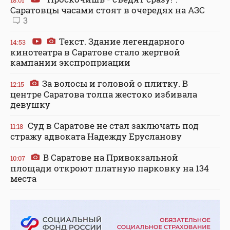
Саратовцы часами стоят в очередях на АЗС
3
Текст. Здание легендарного
14:53
кинотеатра в Саратове стало жертвой
кампании экспроприации
За волосы и головой о плитку. В
12:15
центре Саратова толпа жестоко избивала
девушку
Суд в Саратове не стал заключать под
11:18
стражу адвоката Надежду Ерусланову
В Саратове на Привокзальной
10:07
площади откроют платную парковку на 134
места