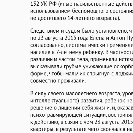
132 УК РФ (иные насильственные действи
использованием беспомощного состояния
не достигшего 14-летнего возраста).
Следствием и судом было установлено, чт
по 23 августа 2015 года Елена и Антон П
согласованно, систематически применял
насилие к 7-летнему ребенку. В частност
различным частям тела, применяли истяза
высказывали грубые унижающие оскорбл
форме, чтобы мальчик спрыгнул с лоджии
совместно проживали.
В силу своего малолетнего возраста, уро
интеллектуального) развития, ребенок н
решение о лишении себя жизни, и, оказа
психотравмирующей ситуации, воспринял
к действию, в связи с чем 23 августа 20
квартиры, в результате чего скончался на