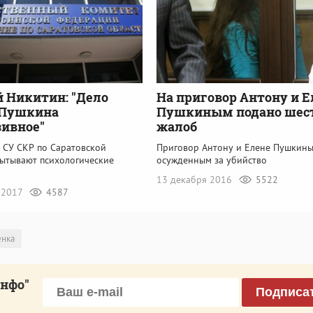
 Никитин: "Дело
На приговор Антону и Е
 Пушкина
Пушкиным подано шес
ивное"
жалоб
 СУ СКР по Саратовской
Приговор Антону и Елене Пушкины
пытывают психологические
осужденным за убийство
13 декабря 2016
5522
 2017
4587
енка
инфо"
Подписа