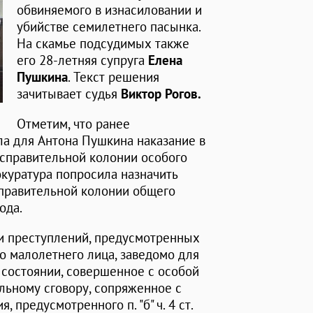
обвиняемого в изнасиловании и
убийстве семилетнего пасынка.
На скамье подсудимых также
его 28-летняя супруга
Елена
Пушкина
. Текст решения
зачитывает судья
Виктор Рогов.
Отметим, что ранее
а для Антона Пушкина наказание в
справительной колонии особого
окуратура попросила назначить
исправительной колонии общего
ода.
и преступлений, предусмотренных
ийство малолетнего лица, заведомо для
состоянии, совершенное с особой
льному сговору, сопряженное с
 предусмотренного п. "б" ч. 4 ст.