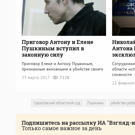
Приговор Антону и Елене
Николай
Пушкиным вступил в
Антона
законную силу
эксклюз
Приговор Елене и Антону Пушкиным,
Сотрудники
признанным виновными в убийстве своего
области ис
сложности
23 марта 2017
7128
21 февраля
Саратовский областной суд
Пушкины
убийство реб
Подпишитесь на рассылку ИА "Взгляд-
Только самое важное за день