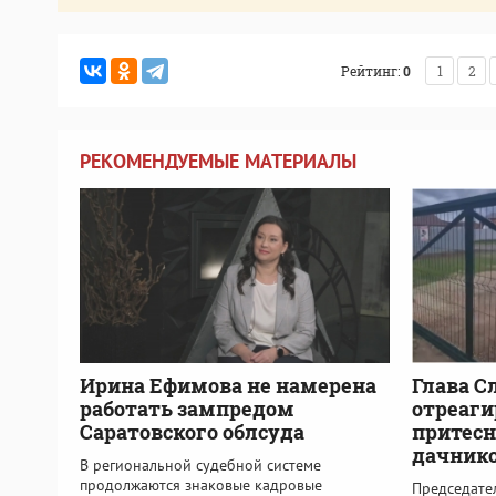
Рейтинг:
0
1
2
РЕКОМЕНДУЕМЫЕ МАТЕРИАЛЫ
Ирина Ефимова не намерена
Глава С
работать зампредом
отреаги
Саратовского облсуда
притесн
дачник
В региональной судебной системе
продолжаются знаковые кадровые
Председате