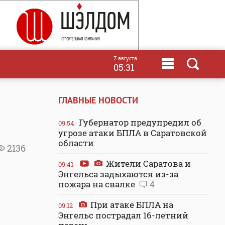
7 августа
05:31
ГЛАВНЫЕ НОВОСТИ
Губернатор предупредил об
09:54
угрозе атаки БПЛА в Саратовской
области
2136
Жители Саратова и
09:41
Энгельса задыхаются из-за
пожара на свалке
4
При атаке БПЛА на
09:12
Энгельс пострадал 16-летний