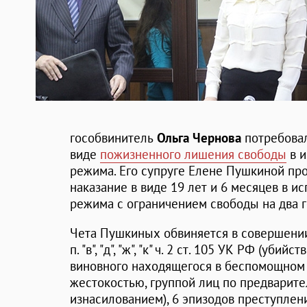
гособвинитель
Ольга Чернова
потребовал
виде
пожизненного лишения свободы
в и
режима. Его супруге Елене Пушкиной пр
наказание в виде 19 лет и 6 месяцев в 
режима с ограничением свободы на два г
Чета Пушкиных обвиняется в совершени
п. "в", "д", "ж", "к" ч. 2 ст. 105 УК РФ (уб
виновного находящегося в беспомощном 
жестокостью, группой лиц по предварите
изнасилованием), 6 эпизодов преступления,