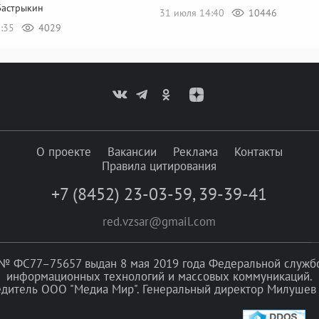
Бастрыкин
31 июля 14:40
10446
0:35
4029
О проекте
Вакансии
Реклама
Контакты
Правила цитирования
+7 (8452) 23-03-59
,
39-39-41
red.vzsar@gmail.com
№ ФС77–75657 выдан 8 мая 2019 года Федеральной службой
информационных технологий и массовых коммуникаций.
едитель ООО "Медиа Мир". Генеральный директор Милушев 