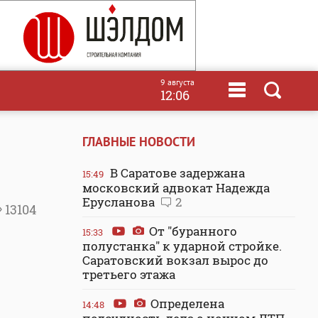
9 августа
12:06
ГЛАВНЫЕ НОВОСТИ
В Саратове задержана
15:49
московский адвокат Надежда
Ерусланова
2
13104
От "буранного
15:33
полустанка" к ударной стройке.
Саратовский вокзал вырос до
третьего этажа
Определена
14:48