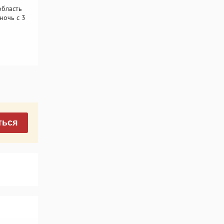
область
ночь с 3
ться