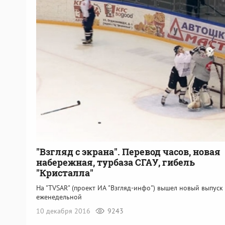
"Взгляд с экрана". Перевод часов, новая
набережная, турбаза СГАУ, гибель
"Кристалла"
На "TVSAR" (проект ИА "Взгляд-инфо") вышел новый выпуск
еженедельной
10 декабря 2016
9243