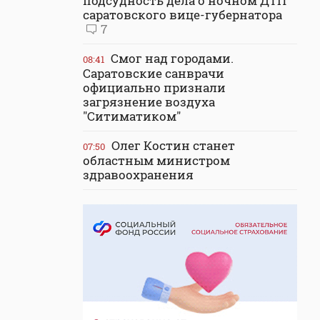
подсудность дела о ночном ДТП
саратовского вице-губернатора
7
Смог над городами.
08:41
Саратовские санврачи
официально признали
загрязнение воздуха
"Ситиматиком"
Олег Костин станет
07:50
областным министром
здравоохранения