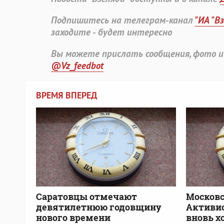
Подпишитесь на телеграм-канал
"ИА "В
заходите - будет интересно
Вы можете прислать сообщения, фото и
@Vz_feedbot
ВРЕМЯ ВПЕРЕД
Саратовцы отмечают
Московс
девятилетнюю годовщину
Активис
нового времени
вновь х