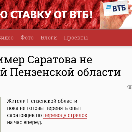
Видео
Фото
Блоги
Проекты
имер Саратова не
й Пензенской области
Жители Пензенской области
пока не готовы перенять опыт
саратовцев по
переводу стрелок
на час вперед.