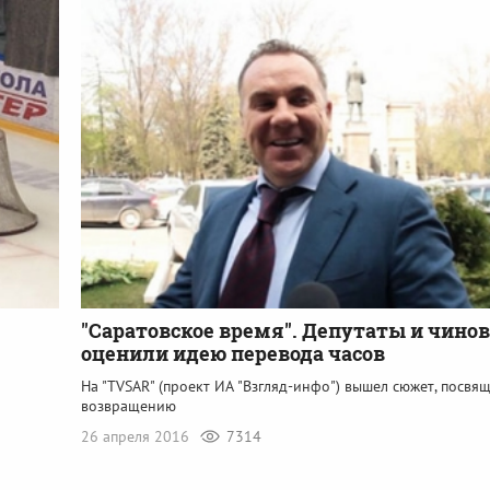
"Саратовское время". Депутаты и чино
оценили идею перевода часов
На "TVSAR" (проект ИА "Взгляд-инфо") вышел сюжет, посв
возвращению
26 апреля 2016
7314