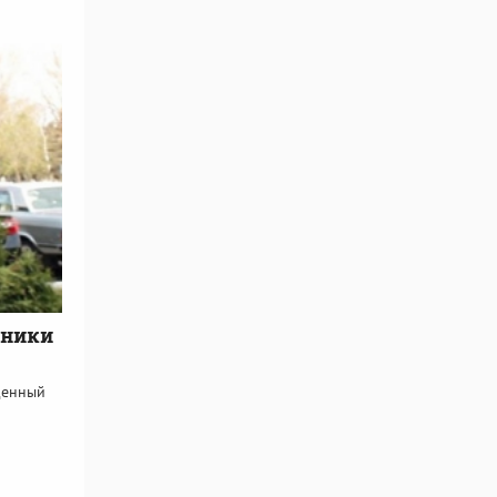
вники
ященный