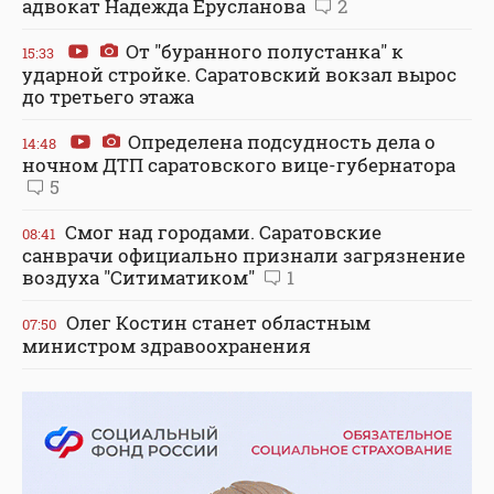
адвокат Надежда Ерусланова
2
От "буранного полустанка" к
15:33
ударной стройке. Саратовский вокзал вырос
до третьего этажа
Определена подсудность дела о
14:48
ночном ДТП саратовского вице-губернатора
5
Смог над городами. Саратовские
08:41
санврачи официально признали загрязнение
воздуха "Ситиматиком"
1
Олег Костин станет областным
07:50
министром здравоохранения