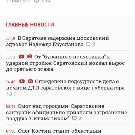
19 мая 08:10
2964
ГЛАВНЫЕ НОВОСТИ
В Саратове задержана московский
15:49
адвокат Надежда Ерусланова
2
От "буранного полустанка" к
15:33
ударной стройке. Саратовский вокзал вырос
до третьего этажа
Определена подсудность дела о
14:48
ночном ДТП саратовского вице-губернатора
7
Смог над городами. Саратовские
08:41
санврачи официально признали загрязнение
воздуха "Ситиматиком"
2
Олег Костин станет областным
07:50