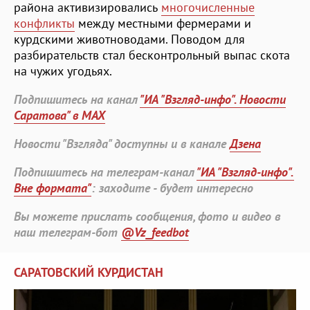
района активизировались
многочисленные
конфликты
между местными фермерами и
курдскими животноводами. Поводом для
разбирательств стал бесконтрольный выпас скота
на чужих угодьях.
Подпишитесь на канал
"ИА "Взгляд-инфо". Новости
Саратова" в MAX
Новости "Взгляда" доступны и в канале
Дзена
Подпишитесь на телеграм-канал
"ИА "Взгляд-инфо".
Вне формата"
: заходите - будет интересно
Вы можете прислать сообщения, фото и видео в
наш телеграм-бот
@Vz_feedbot
САРАТОВСКИЙ КУРДИСТАН