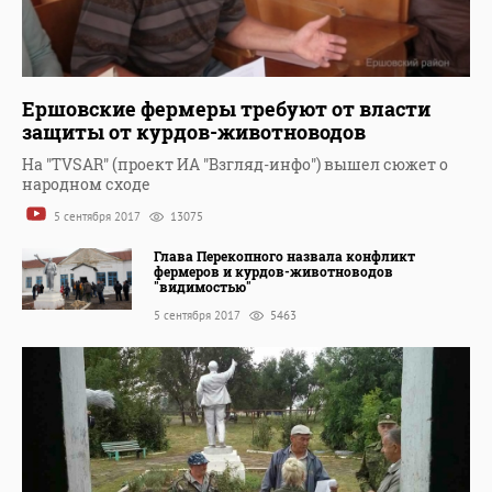
Ершовские фермеры требуют от власти
защиты от курдов-животноводов
На "TVSAR" (проект ИА "Взгляд-инфо") вышел сюжет о
народном сходе
5 сентября 2017
13075
Глава Перекопного назвала конфликт
фермеров и курдов-животноводов
"видимостью"
5 сентября 2017
5463