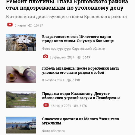
Ремонт плотины. Глава Ершовского района
стал подозреваемым по уголовному делу
В отношении действующего главы Ершовского района
5 марта
10787
В саратовском селе 16-летнего парня
придавило сеном. Он умер в больнице
Фото прокуратуры Саратовской области
25 февраля 2024
5649
Гибель младенца: после кормления мать
уложила его спать рядом с собой
8 октября 2021
3198
Продажа воды Казахстану. Депутат
обеспокоен угрозой засухи в Левобережье
16 июня 2021
4176
Спасатели достали из Малого Узеня тело
мужчины
Фото облспаса