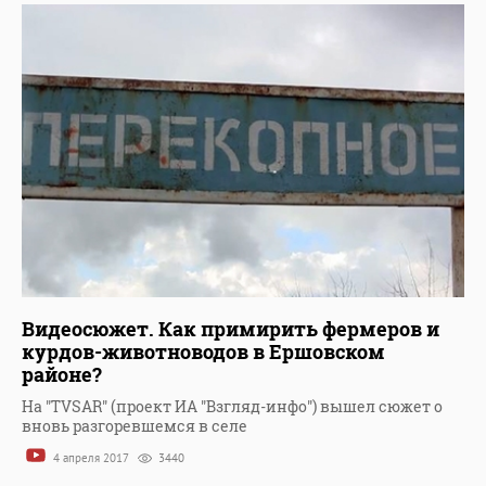
Видеосюжет. Как примирить фермеров и
курдов-животноводов в Ершовском
районе?
На "TVSAR" (проект ИА "Взгляд-инфо") вышел сюжет о
вновь разгоревшемся в селе
4 апреля 2017
3440