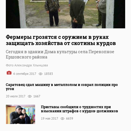
Фермеры грозятся с оружием в руках
защищать хозяйства от скотины курдов
Сегодня в здании Дома культуры села Перекопное
Ершовского района
Фото Александра Хлынцова
4 сентября 2017
18583
Саратовец сдал машину в металлолом и соврал полиции про
угон
20 июля 2017
1667
Приставы сообщили о трудностях при
взыскании штрафов с курдов-должников
19 мая 2017
6659