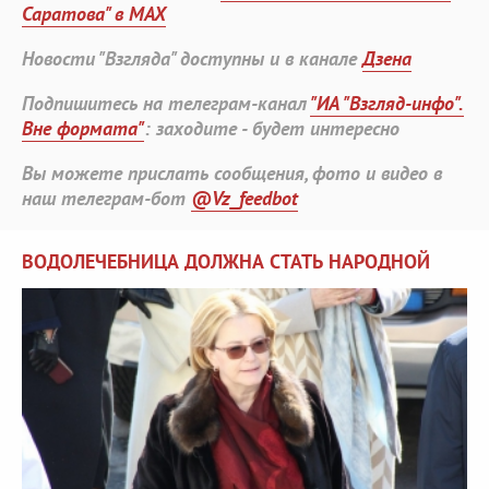
Саратова" в MAX
Новости "Взгляда" доступны и в канале
Дзена
Подпишитесь на телеграм-канал
"ИА "Взгляд-инфо".
Вне формата"
: заходите - будет интересно
Вы можете прислать сообщения, фото и видео в
наш телеграм-бот
@Vz_feedbot
ВОДОЛЕЧЕБНИЦА ДОЛЖНА СТАТЬ НАРОДНОЙ