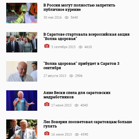
В России могут полностью запретить
публичное курение
30 мая 2016
3640
В Саратове стартовала всероссийская акция
"Волна здоровья"
3 сентября 2015
4610
"Волна здоровья" прибудет в Саратов 3
сентября
27 августа 2015
2906
Анне Вески спела для саратовских
медработников
17 июня 2015
4040
Лео Бокерия посоветовал саратовцам больше
гулять
16 июня 2015
4590