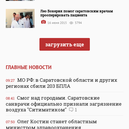
Лео Бокерия помог саратовским врачам
прооперировать пациента
16 июня 2015
5794
загрузить еще
ГЛАВНЫЕ НОВОСТИ
МО РФ: в Саратовской области и других
09:27
регионах сбили 203 БПЛА
Смог над городами. Саратовские
08:41
санврачи официально признали загрязнение
воздуха "Ситиматиком"
1
Олег Костин станет областным
07:50
министром здравоохранения