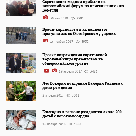
Саратовские медики прибыли на
всероссийский форум по приглашению Лео
Бокерия
30 мая 2018
2995
Врачи-кардиологи и их пациенты
прогулялись по Октябрьскому ущелью
16 ноября 2017
3932
Проект возрождения саратовской
водолечебницы презентован на
общероссийском уровне
19 апреля 2017
3486
Лео Бокерия поздравил Валерия Радаева с
днем рождения
2 апреля 2017
3031
Ежегодно в регионе рождаются около 200
детей с пороками сердца
16 ноября 2016
1883