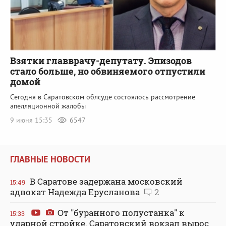
Взятки главврачу-депутату. Эпизодов
стало больше, но обвиняемого отпустили
домой
Сегодня в Саратовском облсуде состоялось рассмотрение
апелляционной жалобы
9 июня 15:35
6547
ГЛАВНЫЕ НОВОСТИ
В Саратове задержана московский
15:49
адвокат Надежда Ерусланова
2
От "буранного полустанка" к
15:33
ударной стройке. Саратовский вокзал вырос