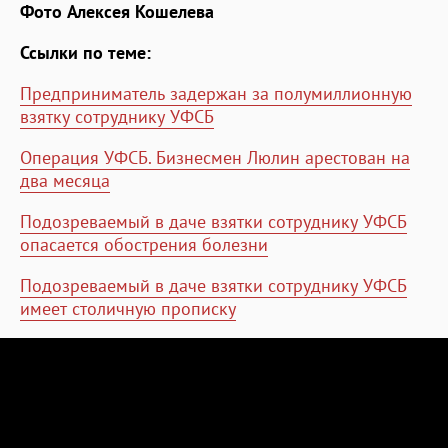
Фото Алексея Кошелева
Ссылки по теме:
Предприниматель задержан за полумиллионную
взятку сотруднику УФСБ
Операция УФСБ. Бизнесмен Люлин арестован на
два месяца
Подозреваемый в даче взятки сотруднику УФСБ
опасается обострения болезни
Подозреваемый в даче взятки сотруднику УФСБ
имеет столичную прописку