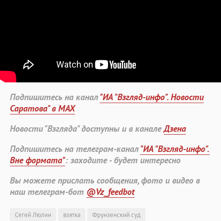
Подпишитесь на канал
"ИА "Взгляд-инфо". Новости
Саратова" в MAX
Новости "Взгляда" доступны и в канале
Дзена
Подпишитесь на телеграм-канал
"ИА "Взгляд-инфо".
Вне формата"
: заходите - будет интересно
Вы можете прислать сообщения, фото и видео в
наш телеграм-бот
@Vz_feedbot
Сегей Люлин
взятка
Фрунзенский суд