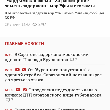
"Чардымская схема". За расхищение
земель задержаны мэр Уфы и его замы
В Башкортостане задержан мэр Уфы Ратмир Мавлиев, сообщает
СК РФ
28 апреля 13:43
5787
ГЛАВНЫЕ НОВОСТИ
В Саратове задержана московский
15:49
адвокат Надежда Ерусланова
2
От "буранного полустанка" к
15:33
ударной стройке. Саратовский вокзал вырос
до третьего этажа
Определена подсудность дела о
14:48
ночном ДТП саратовского вице-губернатора
7
Смог над городами. Саратовские