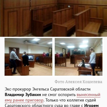
Фото Алексея Кошелева
Экс-прокурор Энгельса Саратовской области
Владимир Зубакин
не смог оспорить
вынесенный
ему ранее приговор
. Только что коллегия судей
Саратовского областного суда во главе с
Игорем