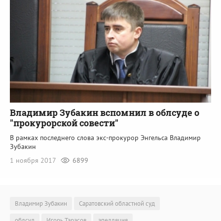
Владимир Зубакин вспомнил в облсуде о
"прокурорской совести"
В рамках последнего слова экс-прокурор Энгельса Владимир
Зубакин
1 ноября 2017
6899
Владимир Зубакин
Саратовский областной суд
облсуд
Игорь Тарасов
апелляция