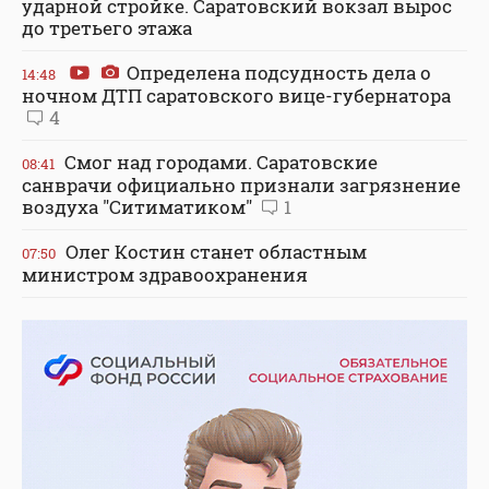
ударной стройке. Саратовский вокзал вырос
до третьего этажа
Определена подсудность дела о
14:48
ночном ДТП саратовского вице-губернатора
4
Смог над городами. Саратовские
08:41
санврачи официально признали загрязнение
воздуха "Ситиматиком"
1
Олег Костин станет областным
07:50
министром здравоохранения