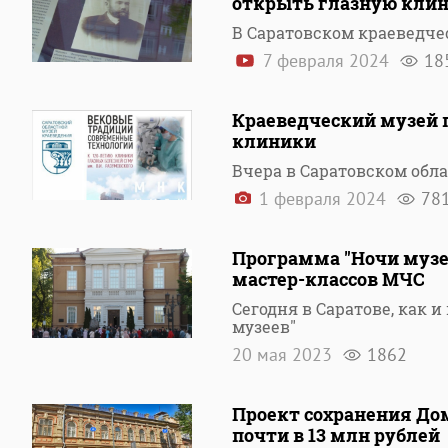
открыть глазную клин
В Саратовском краеведче
7 февраля 2024
18
Краеведческий музей п
клиники
Вчера в Саратовском обл
1 февраля 2024
78
Программа "Ночи музее
мастер-классов МЧС
Сегодня в Саратове, как 
музеев"
20 мая 2023
1862
Проект сохранения До
почти в 13 млн рублей