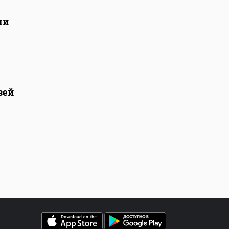
ми
зей