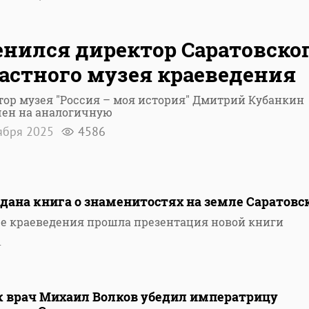
нился директор Саратовско
астного музея краеведения
ор музея "Россия – моя история" Дмитрий Кубанкин
чен на аналогичную
ября 2025
4586
дана книга о знаменитостях на земле Саратовс
ее краеведения прошла презентация новой книги
1
к врач Михаил Волков убедил императрицу