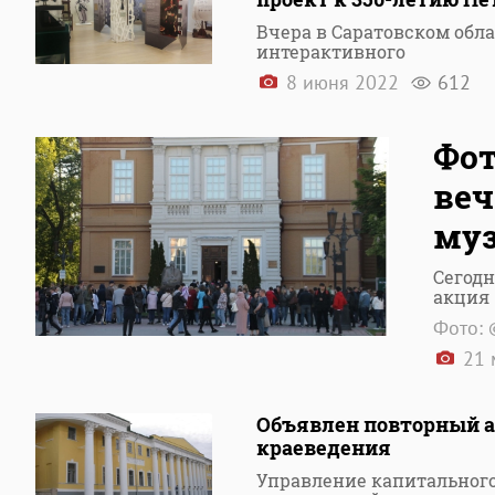
Вчера в Саратовском обл
интерактивного
8 июня 2022
612
Фот
веч
му
Сегодн
акция 
Фото: 
21 
Объявлен повторный а
краеведения
Управление капитального