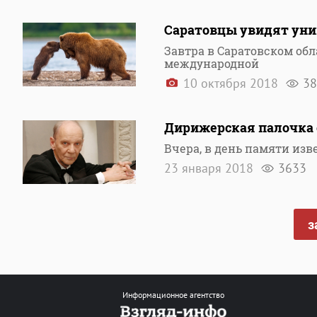
Саратовцы увидят ун
Завтра в Саратовском об
международной
10 октября 2018
38
Дирижерская палочка с
Вчера, в день памяти из
23 января 2018
3633
з
Информационное агентство