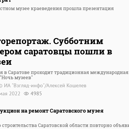
астном музее краеведения прошла презентация
орепортаж. Субботним
ером саратовцы пошли в
зеи
я в Саратове проходит традиционная международная
"Ночь музеев"
© ИА "Взгляд-инфо"/Алексей Кошелев
мая 2022
4985
укцион на ремонт Саратовского музея
 строительства Саратовской области повторно объяв