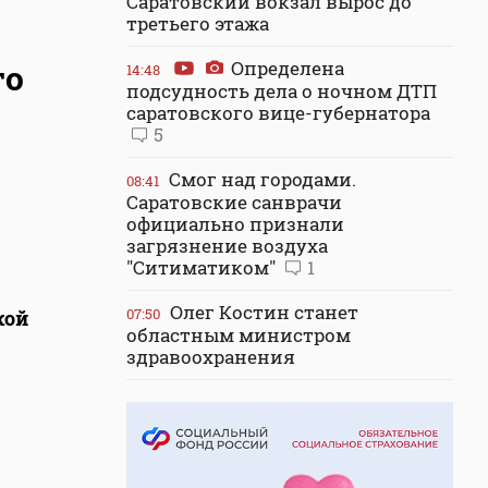
Саратовский вокзал вырос до
третьего этажа
Определена
го
14:48
подсудность дела о ночном ДТП
саратовского вице-губернатора
5
Смог над городами.
08:41
Саратовские санврачи
официально признали
загрязнение воздуха
"Ситиматиком"
1
Олег Костин станет
07:50
кой
областным министром
здравоохранения