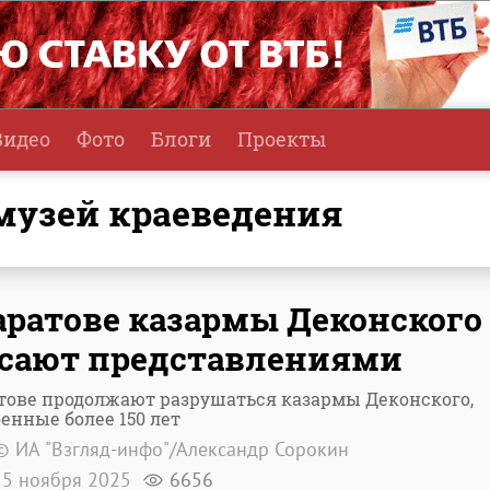
Видео
Фото
Блоги
Проекты
 музей краеведения
аратове казармы Деконского
сают представлениями
тове продолжают разрушаться казармы Деконского,
енные более 150 лет
© ИА "Взгляд-инфо"/Александр Сорокин
5 ноября 2025
6656