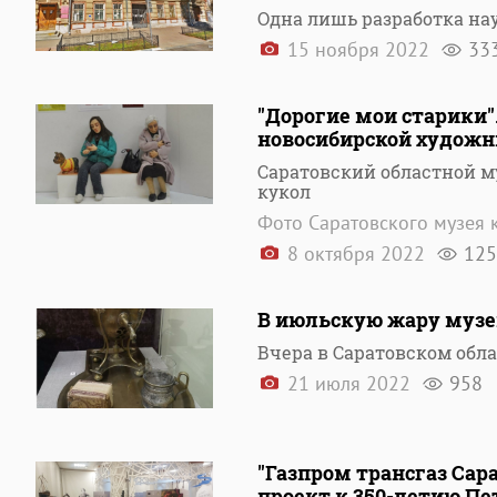
Одна лишь разработка на
15 ноября 2022
33
"Дорогие мои старики
новосибирской худож
Саратовский областной м
кукол
Фото Саратовского музея 
8 октября 2022
125
В июльскую жару музей
Вчера в Саратовском обл
21 июля 2022
958
"Газпром трансгаз Са
проект к 350-летию Пет