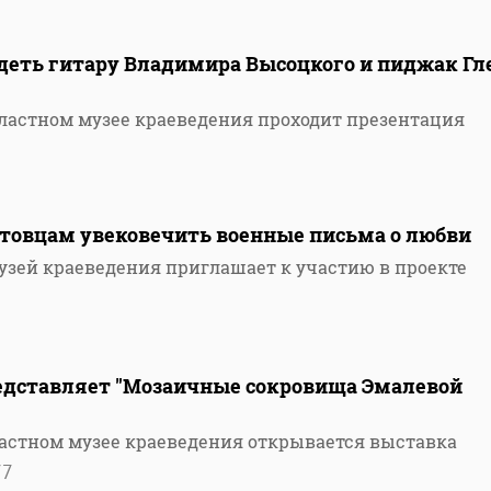
деть гитару Владимира Высоцкого и пиджак Гл
бластном музее краеведения проходит презентация
атовцам увековечить военные письма о любви
узей краеведения приглашает к участию в проекте
едставляет "Мозаичные сокровища Эмалевой
ластном музее краеведения открывается выставка
77