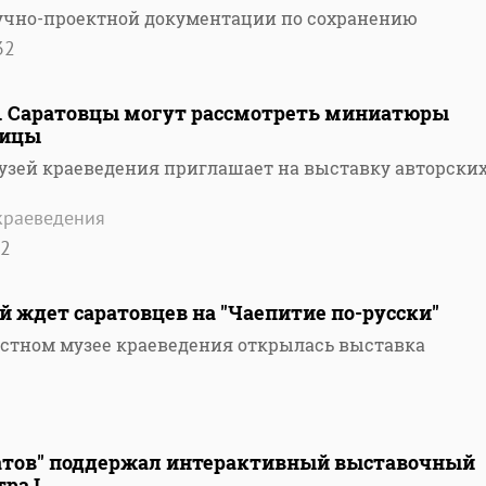
учно-проектной документации по сохранению
32
". Саратовцы могут рассмотреть миниатюры
ницы
узей краеведения приглашает на выставку авторски
краеведения
2
 ждет саратовцев на "Чаепитие по-русски"
астном музее краеведения открылась выставка
ратов" поддержал интерактивный выставочный
ра I