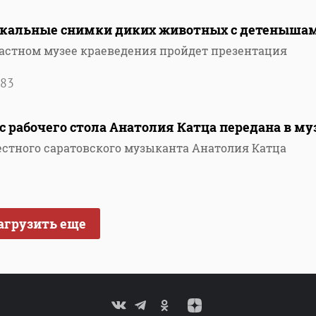
икальные снимки диких животных с детеныша
ластном музее краеведения пройдет презентация
83
 рабочего стола Анатолия Катца передана в му
вестного саратовского музыканта Анатолия Катца
агрузить еще