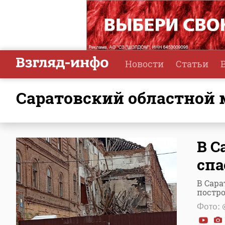
Новости
Статьи
Саратовский областной
В С
спа
В Сара
постро
Фото: 