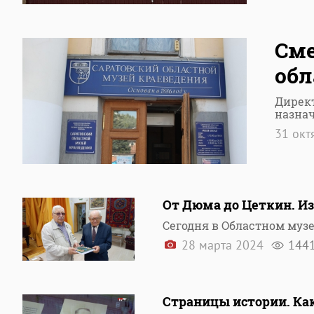
Сме
обл
Директ
назна
31 окт
От Дюма до Цеткин. Из
Сегодня в Областном муз
28 марта 2024
144
Страницы истории. Ка