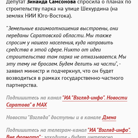
Депутат
Зинаида Самсонова
спросила о планах по
строительству парка на улице Шехурдина (на
землях НИИ Юго-Востока).
"
Земельные взаимоотношения выстроены, они
переданы Саратовской области. Мы также
спросим у нашего населения, куда направить
средства в этой сфере. Никто от идеи
строительства там парка не отказывается. Мы
эту тему не бросаем. Будем делить на части
", -
заявил министр и подчеркнул, что он будет
возводиться в рамках государственно-частного
партнерства.
Подпишитесь на канал
"ИА "Взгляд-инфо". Новости
Саратова" в MAX
Новости "Взгляда" доступны и в канале
Дзена
Подпишитесь на телеграм-канал
"ИА "Взгляд-инфо".
Вне формата"
: заходите - будет интересно