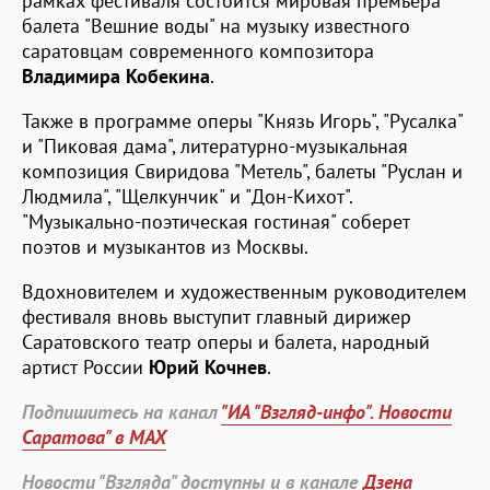
рамках фестиваля состоится мировая премьера
балета "Вешние воды" на музыку известного
саратовцам современного композитора
Владимира Кобекина
.
Также в программе оперы "Князь Игорь", "Русалка"
и "Пиковая дама", литературно-музыкальная
композиция Свиридова "Метель", балеты "Руслан и
Людмила", "Щелкунчик" и "Дон-Кихот".
"Музыкально-поэтическая гостиная" соберет
поэтов и музыкантов из Москвы.
Вдохновителем и художественным руководителем
фестиваля вновь выступит главный дирижер
Саратовского театр оперы и балета, народный
артист России
Юрий Кочнев
.
Подпишитесь на канал
"ИА "Взгляд-инфо". Новости
Саратова" в MAX
Новости "Взгляда" доступны и в канале
Дзена