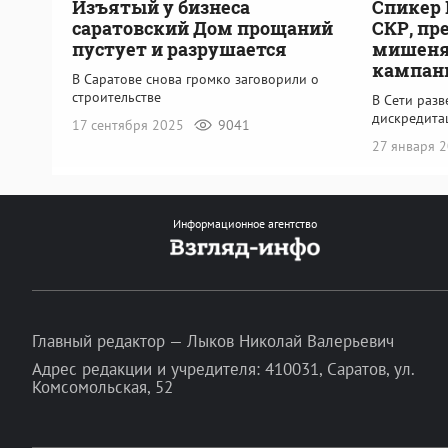
Изъятый у бизнеса
Спикер 
саратовский Дом прощаний
СКР, пр
пустует и разрушается
мишеня
кампан
В Саратове снова громко заговорили о
строительстве
В Сети разв
дискредита
17 сентября 2025
9041
27 января 
Информационное агентство
Главный редактор — Лыков Николай Валерьевич
Адрес редакции и учредителя: 410031, Саратов, ул.
Комсомольская, 52