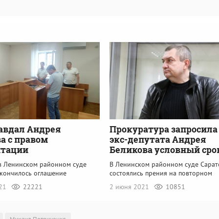
авдал Андрея
Прокуратура запросила
а с правом
экс-депутата Андрея
итации
Беликова условный сро
 в Ленинском районном суде
В Ленинском районном суде Сарат
акончилось оглашение
состоялись прения на повторном
021
22221
2 июня 2021
10851