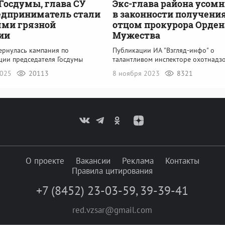
Госдумы, глава СУ
Экс-глава района усом
едприниматель стали
в законности получени
ми грязной
отцом прокурора Орден
ии
Мужества
ернулась кампания по
Публикации ИА "Взгляд-инфо" о
ции председателя Госдумы
талантливом инспекторе охотнадз
2025
20113
8 ноября 2023
8321
О проекте
Вакансии
Реклама
Контакты
Правила цитирования
+7 (8452) 23-03-59
,
39-39-41
red.vzsar@gmail.com