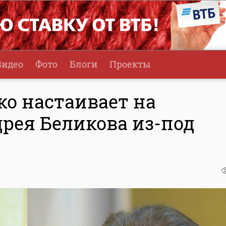
Видео
Фото
Блоги
Проекты
о настаивает на
рея Беликова из-под