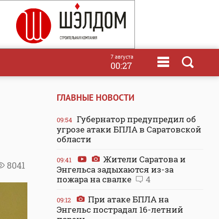
7 августа
00:27
ГЛАВНЫЕ НОВОСТИ
Губернатор предупредил об
09:54
угрозе атаки БПЛА в Саратовской
области
Жители Саратова и
09:41
8041
Энгельса задыхаются из-за
пожара на свалке
4
При атаке БПЛА на
09:12
Энгельс пострадал 16-летний