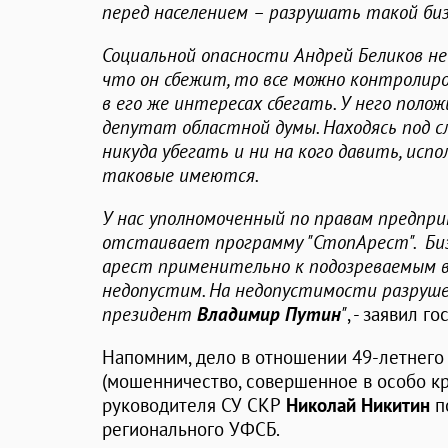
перед населением – разрушать такой биз
Социальной опасности Андрей Беликов не
что он сбежит, то все можно контролиров
в его же интересах сбегать. У него пол
депутат областной думы. Находясь под с
никуда убегать и ни на кого давить, исп
таковые имеются.
У нас уполномоченный по правам предпр
отстаивает программу "СтопАрест". Биз
арест применительно к подозреваемым в
недопустим. На недопустимости разруше
президент
Владимир Путин
"
, - заявил г
Напомним, дело в отношении 49-летнего д
(мошенничество, совершенное в особо кр
руководителя СУ СКР
Николай Никитин
п
регионального УФСБ.