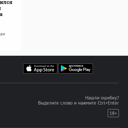
нился
я
а
ора
Нашли ошибку?
Выделите слово и нажмите Ctrl+Enter
18+