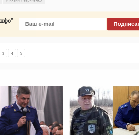
Михаил Петриченко
инфо"
Подписа
3
4
5