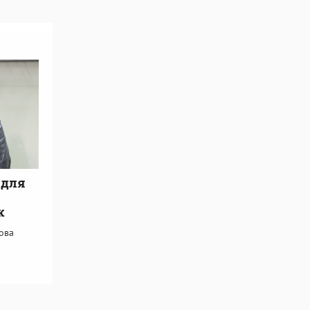
 для
к
ова