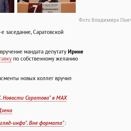
Фото Владимира Пан
-е заседание, Саратовской
 вручение мандата депутату
Ирине
тавку
по собственному желанию
исменты новых коллег вручил
". Новости Саратова" в MAX
Дзена
згляд-инфо". Вне формата"
: