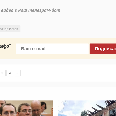
 видео в наш телеграм-бот
сандр Исаев
инфо"
Подписа
3
4
5