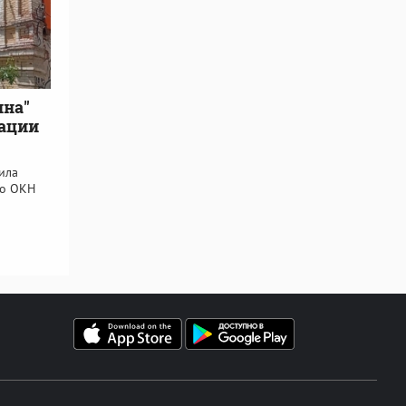
ина"
зации
ила
го ОКН