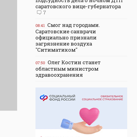
подсудность дела о ночном ДТП
саратовского вице-губернатора
7
Смог над городами.
08:41
Саратовские санврачи
официально признали
загрязнение воздуха
"Ситиматиком"
Олег Костин станет
07:50
областным министром
здравоохранения