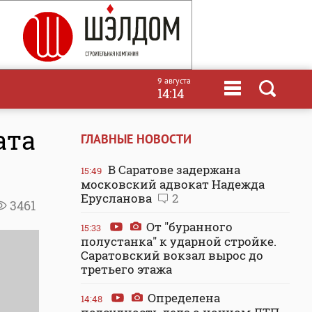
9 августа
14:14
ата
ГЛАВНЫЕ НОВОСТИ
В Саратове задержана
15:49
московский адвокат Надежда
Ерусланова
2
3461
От "буранного
15:33
полустанка" к ударной стройке.
Саратовский вокзал вырос до
третьего этажа
Определена
14:48