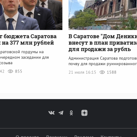
т бюджета Саратова
В Саратове "Дом Деник
 на 377 млн рублей
внесут в план привати
для продажи за рубль
аратовской гордумы на
очередном заседании для
Администрация Саратова подготов
созыва
почву для продажи руинированно
:42
855
21 июля 16:15
1588