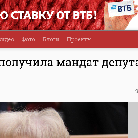
Видео
Фото
Блоги
Проекты
получила мандат депут