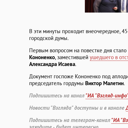
В эти минуты проходит внеочередное, 45
городской думы.
Первым вопросом на повестке дня стало
Кононенко
, заместившей
ушедшего в отс
Александра Исаева
.
Документ госпоже Кононенко под аплод
председатель гордумы
Виктор Малетин
.
Подпишитесь на канал
"ИА "Взгляд-инфо
Новости "Взгляда" доступны и в канале
Подпишитесь на телеграм-канал
"ИА "В
заходите - будет интересно