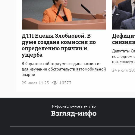
ДТП Елены Злобновой. В
Дефици
думе создана комиссия по
снизили
определению причин и
Депутаты С
ущерба
последнем 
нынешнего 
В Саратовской гордуме создана комиссия
для изучения обстоятельств автомобильной
24 июля 10
аварии
29 июля 11:23
10573
Информационное агентство