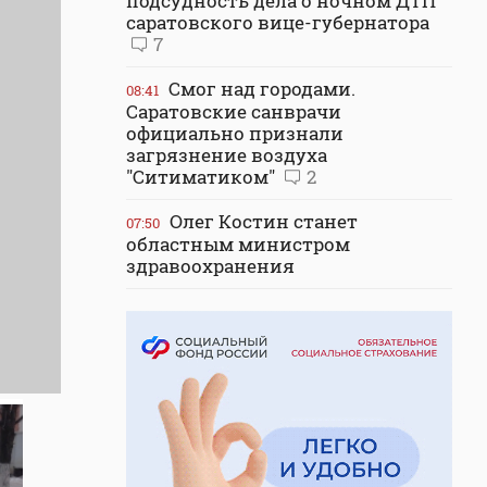
подсудность дела о ночном ДТП
саратовского вице-губернатора
7
Смог над городами.
08:41
Саратовские санврачи
официально признали
загрязнение воздуха
"Ситиматиком"
2
Олег Костин станет
07:50
областным министром
здравоохранения