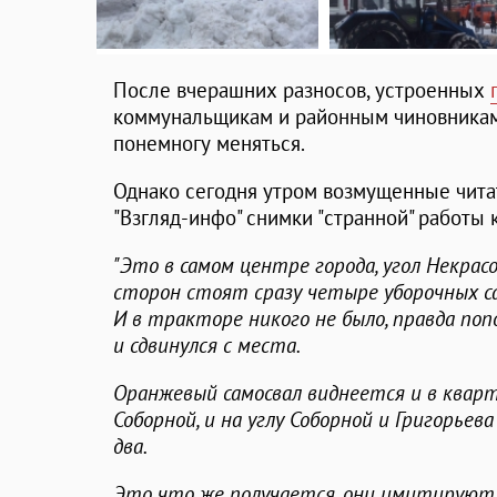
После вчерашних разносов, устроенных
коммунальщикам и районным чиновникам,
понемногу меняться.
Однако сегодня утром возмущенные чита
"Взгляд-инфо" снимки "странной" работы
"Это в самом центре города, угол Некрас
сторон стоят сразу четыре уборочных с
И в тракторе никого не было, правда по
и сдвинулся с места.
Оранжевый самосвал виднеется и в кварт
Соборной, и на углу Соборной и Григорье
два.
Это что же получается, они имитируют