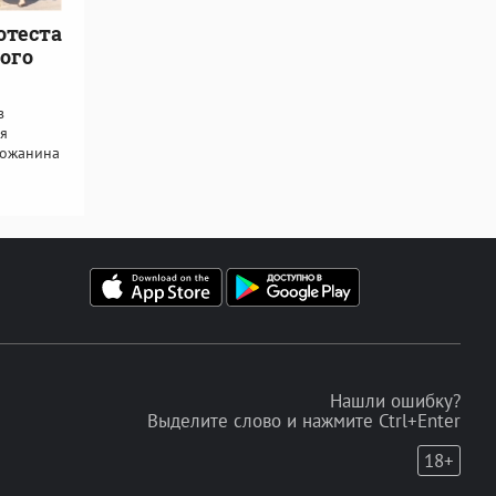
отеста
ного
в
я
рожанина
Нашли ошибку?
Выделите слово и нажмите Ctrl+Enter
18+