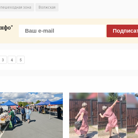
пешеходная зона
Волжская
инфо"
Подписа
3
4
5