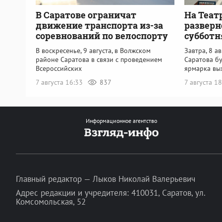
В Саратове ограничат
На Теат
движение транспорта из-за
разверн
соревнований по велоспорту
субботн
В воскресенье, 9 августа, в Волжском
Завтра, 8 а
районе Саратова в связи с проведением
Саратова б
Всероссийских
ярмарка вы
7 августа 16:33
837
7 августа 1
Информационное агентство
Главный редактор — Лыков Николай Валерьевич
Адрес редакции и учредителя: 410031, Саратов, ул.
Комсомольская, 52