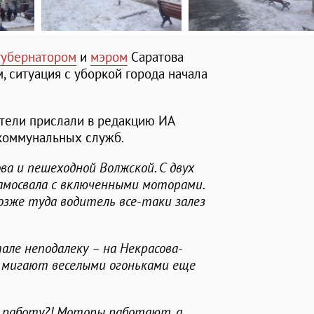
губернатором
и
мэром
Саратова
 ситуация с уборкой города начала
тели прислали в редакцию ИА
 коммунальных служб.
ова и пешеходной Волжской. С двух
амосвала с включенными моторами.
позже туда водитель все-таки залез
але неподалеку – на Некрасова-
ва мигают веселыми огоньками еще
 работу?! Моторы работают, а