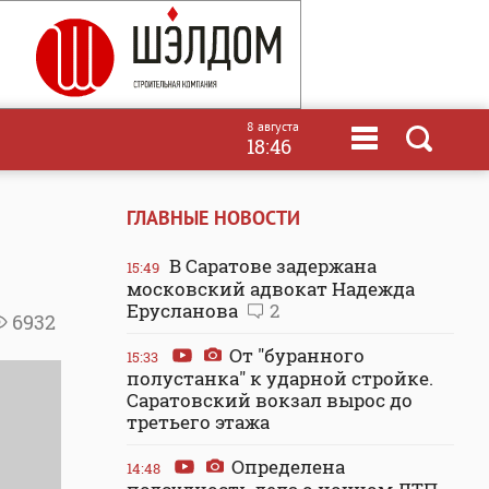
8 августа
18:46
ГЛАВНЫЕ НОВОСТИ
В Саратове задержана
15:49
московский адвокат Надежда
Ерусланова
2
6932
От "буранного
15:33
полустанка" к ударной стройке.
Саратовский вокзал вырос до
третьего этажа
Определена
14:48