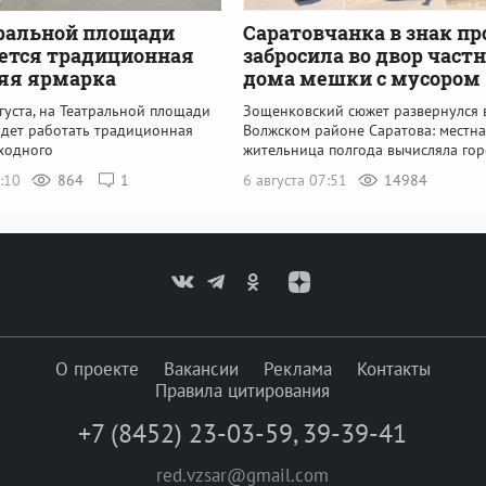
ральной площади
Саратовчанка в знак пр
ется традиционная
забросила во двор част
яя ярмарка
дома мешки с мусором
вгуста, на Театральной площади
Зощенковский сюжет развернулся 
удет работать традиционная
Волжском районе Саратова: местна
ходного
жительница полгода вычисляла го
8:10
864
1
6 августа 07:51
14984
О проекте
Вакансии
Реклама
Контакты
Правила цитирования
+7 (8452) 23-03-59
,
39-39-41
red.vzsar@gmail.com