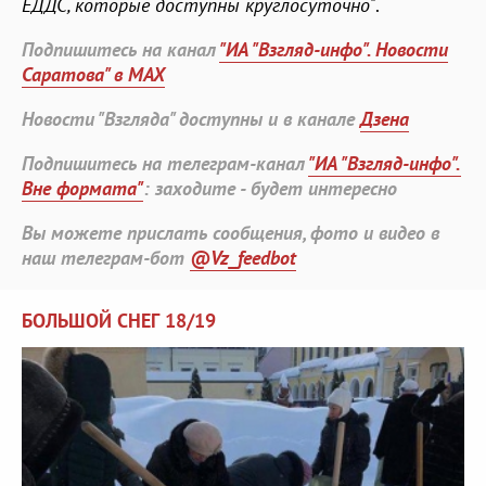
ЕДДС, которые доступны круглосуточно"
.
Подпишитесь на канал
"ИА "Взгляд-инфо". Новости
Саратова" в MAX
Новости "Взгляда" доступны и в канале
Дзена
Подпишитесь на телеграм-канал
"ИА "Взгляд-инфо".
Вне формата"
: заходите - будет интересно
Вы можете прислать сообщения, фото и видео в
наш телеграм-бот
@Vz_feedbot
БОЛЬШОЙ СНЕГ 18/19