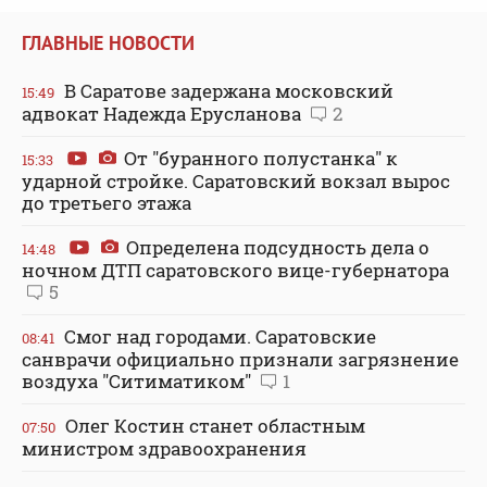
ГЛАВНЫЕ НОВОСТИ
В Саратове задержана московский
15:49
адвокат Надежда Ерусланова
2
От "буранного полустанка" к
15:33
ударной стройке. Саратовский вокзал вырос
до третьего этажа
Определена подсудность дела о
14:48
ночном ДТП саратовского вице-губернатора
5
Смог над городами. Саратовские
08:41
санврачи официально признали загрязнение
воздуха "Ситиматиком"
1
Олег Костин станет областным
07:50
министром здравоохранения