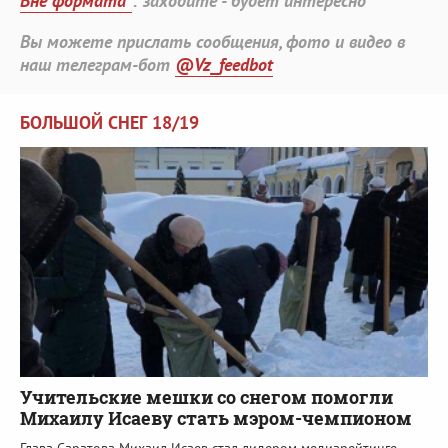
Вне формата"
: заходите - будет интересно
Вы можете прислать сообщения, фото и видео в
наш телеграм-бот
@Vz_feedbot
БОЛЬШОЙ СНЕГ 18/19
Учительские мешки со снегом помогли
Михаилу Исаеву стать мэром-чемпионом
Глава Саратова Михаил Исаев стал лидером медиарейтинге