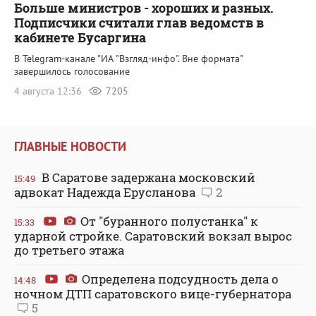
Больше министров - хороших и разных.
Подписчики считали глав ведомств в
кабинете Бусаргина
В Telegram-канале "ИА "Взгляд-инфо". Вне формата"
завершилось голосование
4 августа 12:36
7205
ГЛАВНЫЕ НОВОСТИ
В Саратове задержана московский
15:49
адвокат Надежда Ерусланова
2
От "буранного полустанка" к
15:33
ударной стройке. Саратовский вокзал вырос
до третьего этажа
Определена подсудность дела о
14:48
ночном ДТП саратовского вице-губернатора
5