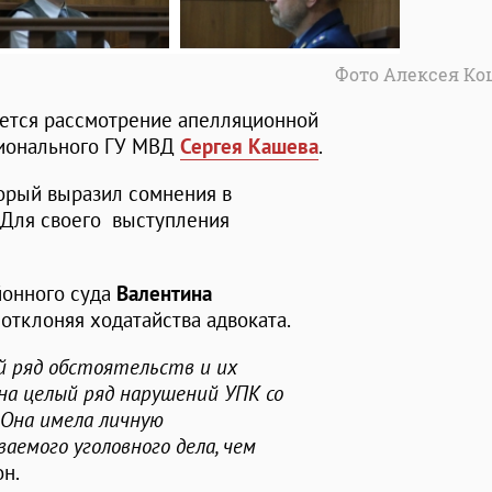
Фото Алексея Ко
ается рассмотрение апелляционной
гионального ГУ МВД
Сергея Кашева
.
орый выразил сомнения в
 Для своего выступления
йонного суда
Валентина
 отклоняя ходатайства адвоката.
й ряд обстоятельств и их
 на целый ряд нарушений УПК со
 Она имела личную
аемого уголовного дела, чем
он.