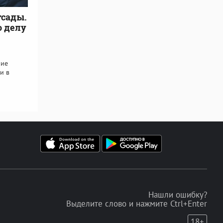
тсады.
о делу
ние
и в
Нашли ошибку?
Выделите слово и нажмите Ctrl+Enter
18+