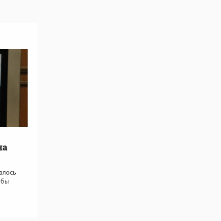
на
алось
обы