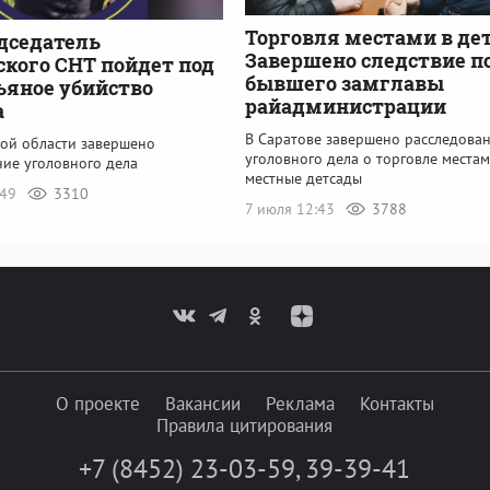
Торговля местами в де
дседатель
Завершено следствие п
ского СНТ пойдет под
бывшего замглавы
пьяное убийство
райадминистрации
а
В Саратове завершено расследова
кой области завершено
уголовного дела о торговле местам
ние уголовного дела
местные детсады
:49
3310
7 июля 12:43
3788
О проекте
Вакансии
Реклама
Контакты
Правила цитирования
+7 (8452) 23-03-59
,
39-39-41