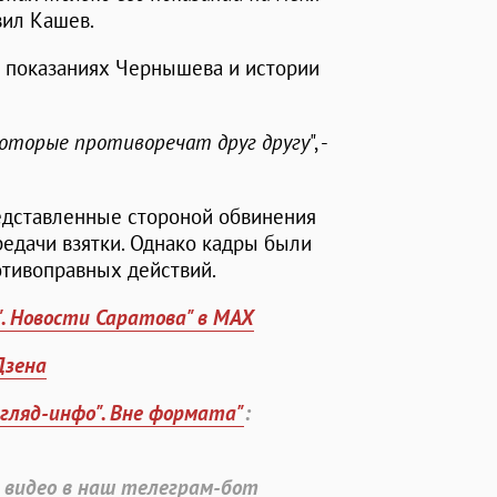
аявил Кашев.
а показаниях Чернышева и истории
 которые противоречат друг другу
", -
редставленные стороной обвинения
едачи взятки. Однако кадры были
отивоправных действий.
". Новости Саратова" в MAX
Дзена
згляд-инфо". Вне формата"
:
 видео в наш телеграм-бот