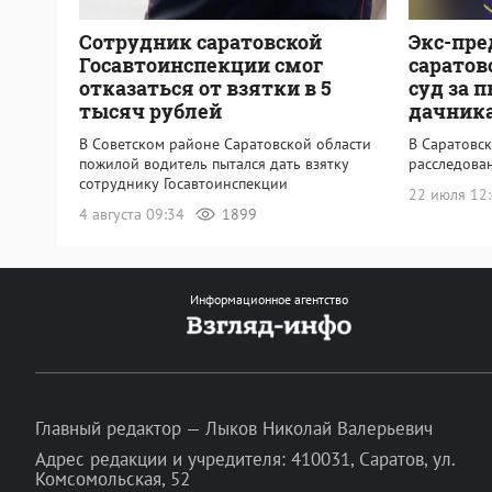
Сотрудник саратовской
Экс-пре
Госавтоинспекции смог
саратов
отказаться от взятки в 5
суд за 
тысяч рублей
дачник
В Советском районе Саратовской области
В Саратовс
пожилой водитель пытался дать взятку
расследова
сотруднику Госавтоинспекции
22 июля 12
4 августа 09:34
1899
Информационное агентство
Главный редактор — Лыков Николай Валерьевич
Адрес редакции и учредителя: 410031, Саратов, ул.
Комсомольская, 52