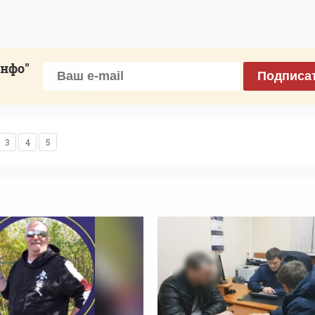
инфо"
Подписа
3
4
5