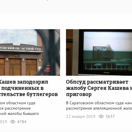
Кашев заподозрил
Облсуд рассматривает
 подчиненных в
жалобу Сергея Кашева 
тельстве бутлегеров
приговор
ком областном суде
В Саратовском областном суде нач
ся рассмотрение
рассмотрение апелляционной жал
ной жалобы бывшего
22 января 2019
3637
2019
4784