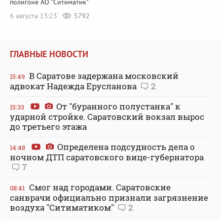
полигоне АО "Ситиматик"
6 августа 13:23
5792
ГЛАВНЫЕ НОВОСТИ
В Саратове задержана московский
15:49
адвокат Надежда Ерусланова
2
От "буранного полустанка" к
15:33
ударной стройке. Саратовский вокзал вырос
до третьего этажа
Определена подсудность дела о
14:48
ночном ДТП саратовского вице-губернатора
7
Смог над городами. Саратовские
08:41
санврачи официально признали загрязнение
воздуха "Ситиматиком"
2