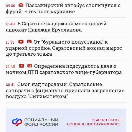
Пассажирский автобус столкнулся с
09:00
фурой. Есть пострадавшие
В Саратове задержана московский
15:49
адвокат Надежда Ерусланова
От "буранного полустанка" к
15:33
ударной стройке. Саратовский вокзал вырос
до третьего этажа
Определена подсудность дела о
14:48
ночном ДТП саратовского вице-губернатора
Смог над городами. Саратовские
08:41
санврачи официально признали загрязнение
воздуха "Ситиматиком"