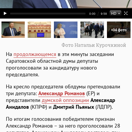
+34 фото
Фото Натальи Курочкиной
На
продолжающемся
в эти минуты заседании
Саратовской областной думы депутаты
проголосовали за кандидатуру нового
председателя.
На кресло председателя облдумы претендовали
три депутата:
Александр Романов
(ЕР) и
представители
думской оппозиции
Александр
Анидалов
(КПРФ) и
Дмитрий Пьяных
(ЛДПР).
По итогам голосования победителем признан
Александр Романов – за него проголосовали 28