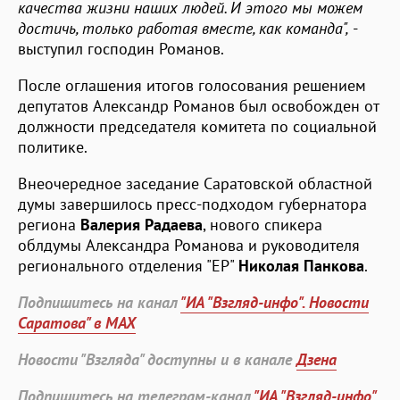
качества жизни наших людей. И этого мы можем
достичь, только работая вместе, как команда",
-
выступил господин Романов.
После оглашения итогов голосования решением
депутатов Александр Романов был освобожден от
должности председателя комитета по социальной
политике.
Внеочередное заседание Саратовской областной
думы завершилось пресс-подходом губернатора
региона
Валерия Радаева
, нового спикера
облдумы Александра Романова и руководителя
регионального отделения "ЕР"
Николая Панкова
.
Подпишитесь на канал
"ИА "Взгляд-инфо". Новости
Саратова" в MAX
Новости "Взгляда" доступны и в канале
Дзена
Подпишитесь на телеграм-канал
"ИА "Взгляд-инфо".