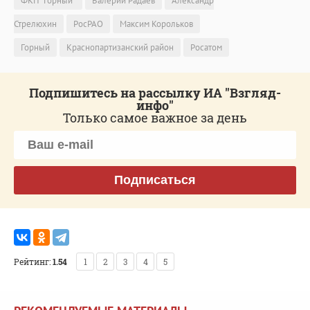
ФКП "Горный"
Валерий Радаев
Александр
Стрелюхин
РосРАО
Максим Корольков
Горный
Краснопартизанский район
Росатом
Подпишитесь на рассылку ИА "Взгляд-
инфо"
Только самое важное за день
Подписаться
Рейтинг:
1.54
1
2
3
4
5