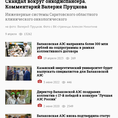
Скандал вокруг онкодиспансера.
Комментарий Валерия Пруцкова
Инженерные системы Саратовского областного
клинического онкологического
на фото: Валерий Пруцков. Фото с ВК-страницы Алексея Никитина
9 апреля
13262
Балаковская АЭС направила более 300 млн
рублей на соцпрограммы в рамках
коллективного договора
19 апреля 2023
269
Казанский энергетический университет будет
выпускать специалистов для Балаковской
АЭС
3 июня 2022
446
Директор Балаковской АЭС поздравил
коллектив с 17-й победой в конкурсе "Лучшая
АЭС России"
2 июня 2020
2549
Балаковская АЭС вновь подтвердила статус