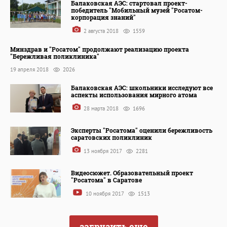
Балаковская АЭС: стартовал проект-
победитель "Мобильный музей "Росатом-
корпорация знаний"
2 августа 2018
1559
Минздрав и "Росатом" продолжают реализацию проекта
"Бережливая поликлиника"
19 апреля 2018
2026
Балаковская АЭС: школьники исследуют все
аспекты использования мирного атома
28 марта 2018
1696
Эксперты "Росатома" оценили бережливость
саратовских поликлиник
13 ноября 2017
2281
Видеосюжет. Образовательный проект
"Росатома" в Саратове
10 ноября 2017
1513
загрузить еще