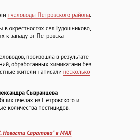
или
пчеловоды Петровского района
.
ы в окрестностях сел Гудошниково,
 к западу от Петровска -
еловодов, произошла в результате
ний, обработанных химикатами без
естные жители написали
несколько
лександра Сызранцева
гибших пчелах из Петровского и
ые количества пестицидов.
". Новости Саратова" в MAX