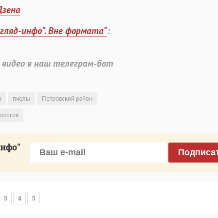
Дзена
згляд-инфо". Вне формата"
:
 видео в наш телеграм-бот
я
пчелы
Петровский район
ология
инфо"
Подписа
3
4
5