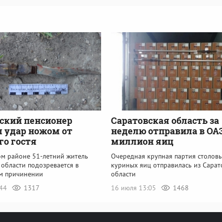
ский пенсионер
Саратовская область за
 удар ножом от
неделю отправила в ОА
го гостя
миллион яиц
ом районе 51-летний житель
Очередная крупная партия столов
 области подозревается в
куриных яиц отправилась из Сарат
м причинении
области
:44
1317
16 июля 13:05
1468