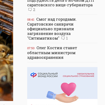
подсудность дела о ночном ДТП
саратовского вице-губернатора
2
Смог над городами.
08:41
Саратовские санврачи
официально признали
загрязнение воздуха
"Ситиматиком"
1
Олег Костин станет
07:50
областным министром
здравоохранения