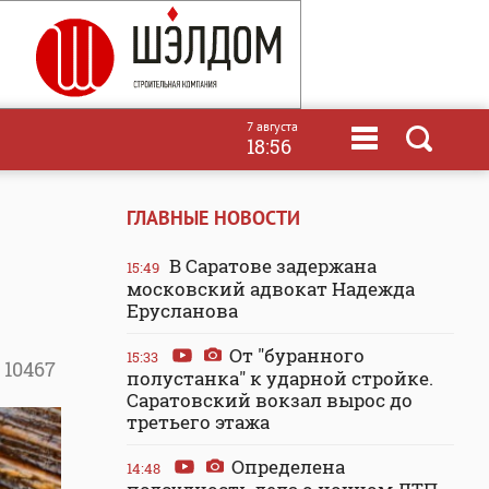
7 августа
18:56
ГЛАВНЫЕ НОВОСТИ
В Саратове задержана
15:49
московский адвокат Надежда
Ерусланова
От "буранного
15:33
10467
полустанка" к ударной стройке.
Саратовский вокзал вырос до
третьего этажа
Определена
14:48