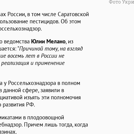
Фото Укр
ах России, в том числе Саратовской
пользование пестицидов. Об этом
Россельхознадзор.
го ведомства
Юлии Мелано
, из
ается: "
Причиной тому, на взгляд
ие восемь лет в России не
 реализация и применение
да у Россельхознадзора в полном
 данной сфере, заявили в
циативой изъять эти полномочия
 развития РФ.
имикатами в плодоовощной
бнадзор. Причем лишь тогда, когда
азинах.