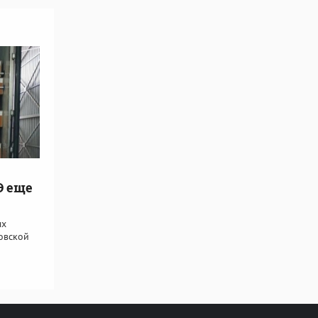
Э еще
ых
овской