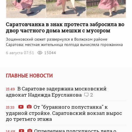
Саратовчанка в знак протеста забросила во
двор частного дома мешки с мусором
Зощенковский сюжет развернулся в Волжском районе
Саратова: местная жительница полгода вычисляла горожанина
6 августа 07:51
15044
ГЛАВНЫЕ НОВОСТИ
В Саратове задержана московский
15:49
адвокат Надежда Ерусланова
2
От "буранного полустанка" к
15:33
ударной стройке. Саратовский вокзал вырос
до третьего этажа
Определена подсудность дела о
14:48