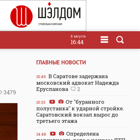
8 августа
16:44
ГЛАВНЫЕ НОВОСТИ
В Саратове задержана
15:49
московский адвокат Надежда
Ерусланова
2
3479
От "буранного
15:33
полустанка" к ударной стройке.
Саратовский вокзал вырос до
третьего этажа
Определена
14:48