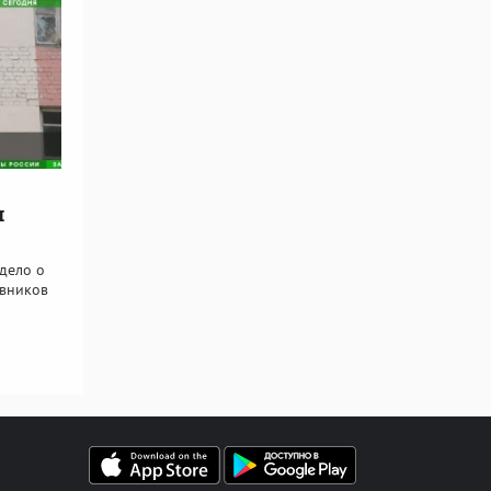
и
дело о
овников