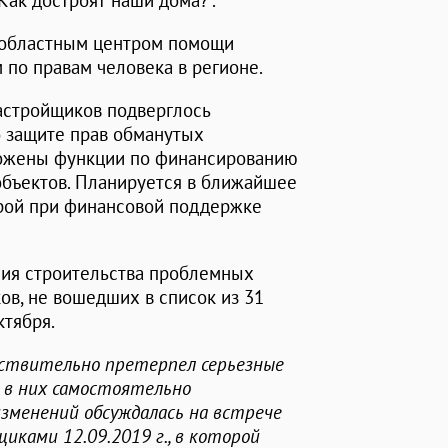
Как достроят наши дома?".
 областным центром помощи
по правам человека в регионе.
застройщиков подверглось
 защите прав обманутых
ложены функции по финансированию
бъектов. Планируется в ближайшее
трой при финансовой поддержке
ния строительства проблемных
ков, не вошедших в список из 31
ктября.
йствительно претерпел серьезные
 в них самостоятельно
зменений обсуждалась на встрече
иками 12.09.2019 г., в которой