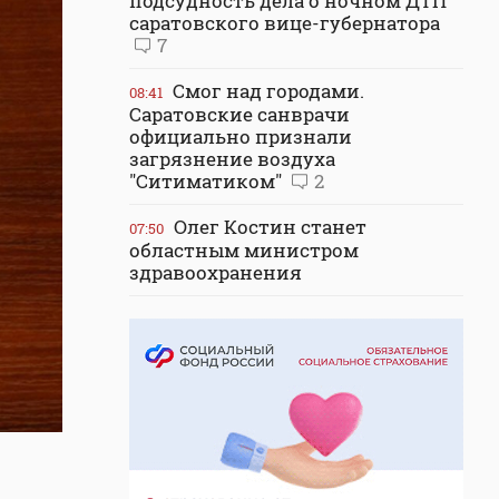
подсудность дела о ночном ДТП
саратовского вице-губернатора
7
Смог над городами.
08:41
Саратовские санврачи
официально признали
загрязнение воздуха
"Ситиматиком"
2
Олег Костин станет
07:50
областным министром
здравоохранения