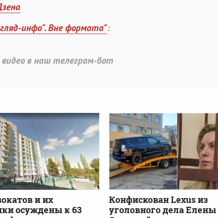
Дзена
згляд-инфо". Вне формата"
:
 видео в наш телеграм-бот
вокатов и их
Конфискован Lexus из
ки осуждены к 63
уголовного дела Елены