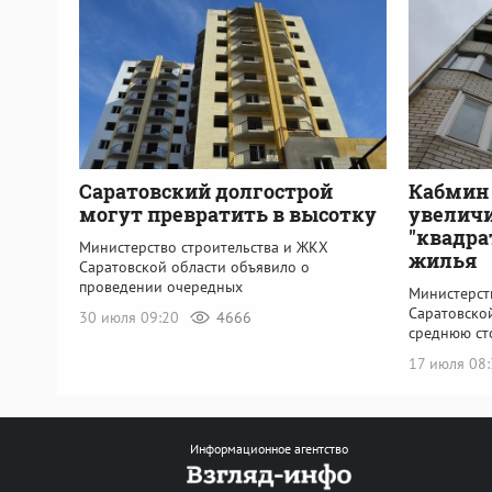
Саратовский долгострой
Кабмин 
могут превратить в высотку
увеличи
"квадра
Министерство строительства и ЖКХ
жилья
Саратовской области объявило о
проведении очередных
Министерст
Саратовско
30 июля 09:20
4666
среднюю ст
17 июля 08
Информационное агентство