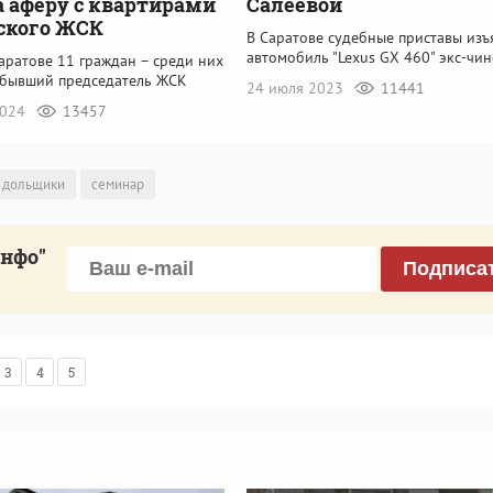
а аферу с квартирами
Салеевой
ского ЖСК
В Саратове судебные приставы изъ
автомобиль "Lexus GX 460" экс-чи
аратове 11 граждан – среди них
 бывший председатель ЖСК
24 июля 2023
11441
2024
13457
дольщики
семинар
инфо"
Подписа
3
4
5