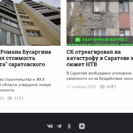
Романа Бусаргина
СК отреагировал на
л стоимость
катастрофу в Саратове 
та" саратовского
сюжет НТВ
В Саратове возбуждено уголовное 
халатности из-за бездействия чин
во строительства и ЖКХ
й области утвердило новую
17 ноября 2025
6083
оимость
:30
2151