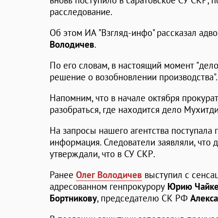
вновь поступило в саратовское СУ СКР, 
расследование.
Об этом ИА "Взгляд-инфо" рассказал адв
Володичев
.
По его словам, в настоящий момент "дело
решение о возобновлении производства".
Напомним, что в начале октября прокура
разобраться, где находится дело Мухитди
На запросы нашего агентства поступала
информация. Следователи заявляли, что 
утверждали, что в СУ СКР.
Ранее
Олег Володичев
выступил с сенса
адресованном генпрокурору
Юрию Чайк
Бортникову
, председателю СК РФ
Алекса