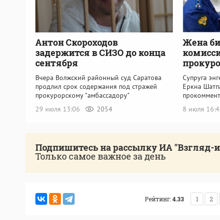
Антон Скороходов
Жена би
задержится в СИЗО до конца
комисси
сентября
прокуро
Вчера Волжский районный суд Саратова
Супруга эн
продлил срок содержания под стражей
Еркна Шатп
прокурорскому "амбассадору"
прокоммент
29 июля 13:06
2054
8 июля 16:
Подпишитесь на рассылку ИА "Взгляд-
Только самое важное за день
Рейтинг:
4.33
1
2