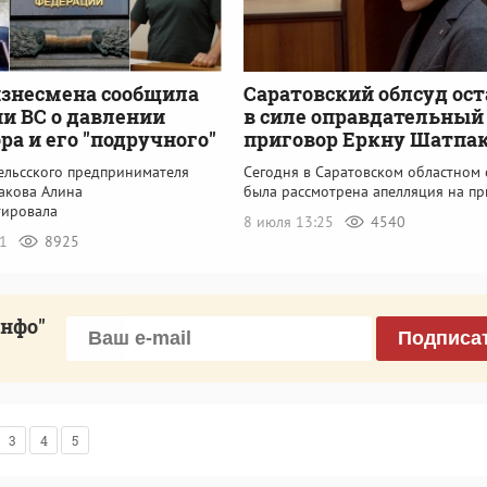
знесмена сообщила
Саратовский облсуд ос
и ВС о давлении
в силе оправдательный
ра и его "подручного"
приговор Еркну Шатпа
гельсского предпринимателя
Сегодня в Саратовском областном 
акова Алина
была рассмотрена апелляция на пр
ировала
8 июля 13:25
4540
41
8925
инфо"
Подписа
3
4
5