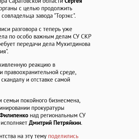
ора Саратовской области
Сергея
органы с целью продолжить
совладельца завода "Торэкс".
писи разговора с теперь уже
ела по особо важным делам СУ СКР
ребует передачи дела Мухитдинова
ия".
живленную реакцию в
и правоохранительной среде,
скандалу и отставке самой
 семьи покойного бизнесмена,
минировании прокуратуры
 Филипенко
над региональным СУ
о исполняет
Дмитрий Петряйкин
.
нтства на эту тему
поделились