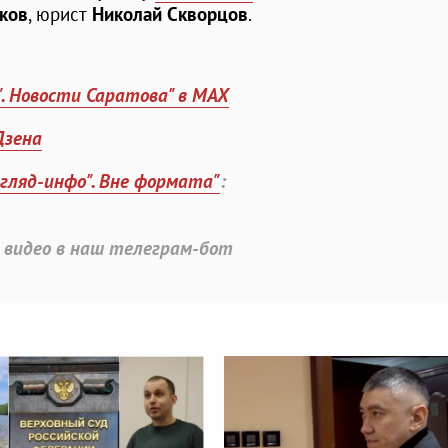
ков
, юрист
Николай Скворцов
.
". Новости Саратова" в MAX
Дзена
згляд-инфо". Вне формата"
:
 видео в наш телеграм-бот