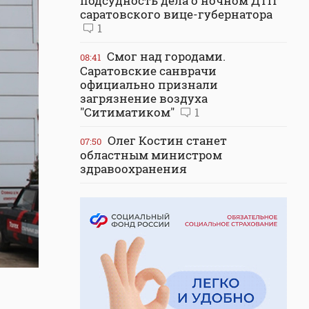
подсудность дела о ночном ДТП
саратовского вице-губернатора
1
Смог над городами.
08:41
Саратовские санврачи
официально признали
загрязнение воздуха
"Ситиматиком"
1
Олег Костин станет
07:50
областным министром
здравоохранения