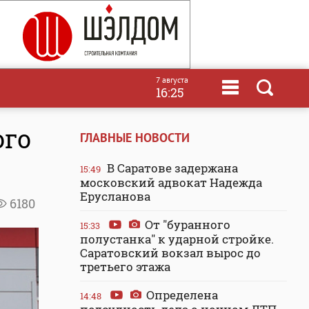
7 августа
16:25
ого
ГЛАВНЫЕ НОВОСТИ
В Саратове задержана
15:49
московский адвокат Надежда
Ерусланова
6180
От "буранного
15:33
полустанка" к ударной стройке.
Саратовский вокзал вырос до
третьего этажа
Определена
14:48