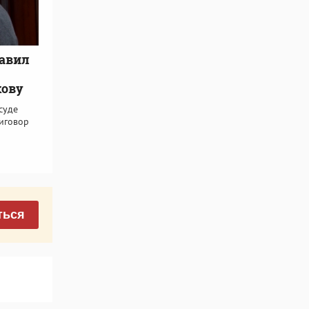
тавил
кову
суде
иговор
ться