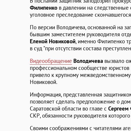
В послании защитник заподозрил прокур
Филипенко
в давлении на следственные 
уголовное преследование скончавшегося 
По версии Володичева, основанной на за
бывшим заместителем руководителя отд
Еленой Новиковой
, именно Филипенко т
в суд "при отсутствии состава преступлен
Видеообращение
Володичева
вызвало о
профессиональном сообществе юристов 
привело к крупному межведомственному 
Новиковой.
Информация, представленная защитником
позволяет сделать предположение о до
Саратовской области во главе с
Сергеем
СКР, обязанности руководителя которог
Своими соображениями с читателями аге