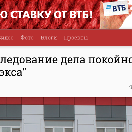
Видео
Фото
Блоги
Проекты
следование дела покойн
экса"