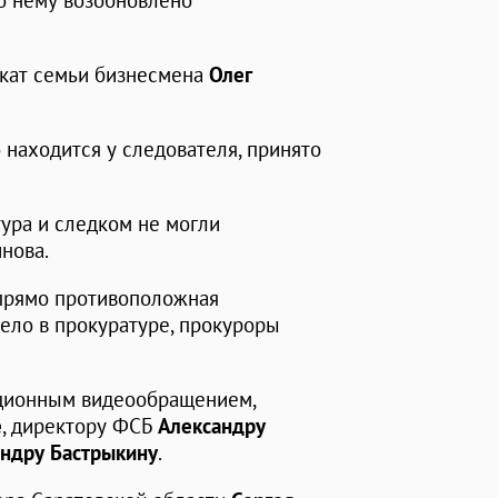
по нему возобновлено
окат семьи бизнесмена
Олег
 находится у следователя, принято
тура и следком не могли
нова.
 прямо противоположная
дело в прокуратуре, прокуроры
ционным видеообращением,
е
, директору ФСБ
Александру
ндру Бастрыкину
.