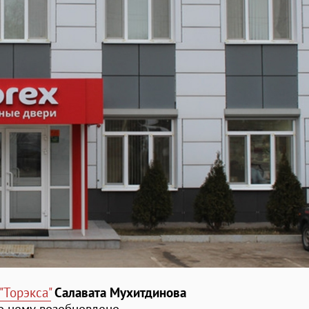
"Торэкса"
Салавата Мухитдинова