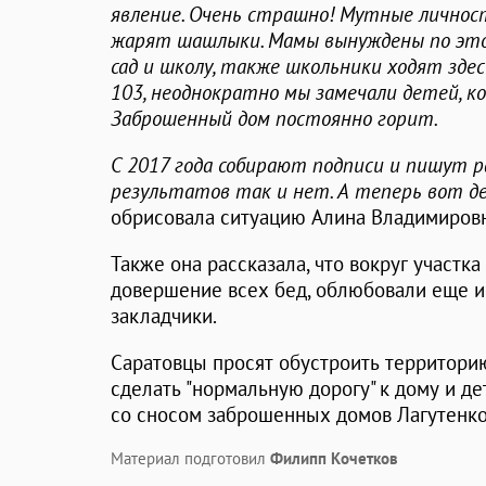
явление. Очень страшно! Мутные лично
жарят шашлыки. Мамы вынуждены по это
сад и школу, также школьники ходят зде
103, неоднократно мы замечали детей, к
Заброшенный дом постоянно горит.
С 2017 года собирают подписи и пишут р
результатов так и нет. А теперь вот д
обрисовала ситуацию Алина Владимировн
Также она рассказала, что вокруг участка
довершение всех бед, облюбовали еще и 
закладчики.
Саратовцы просят обустроить территорию
сделать "нормальную дорогу" к дому и де
со сносом заброшенных домов Лагутенко
Материал подготовил
Филипп Кочетков