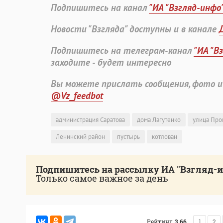
Подпишитесь на канал
"ИА "Взгляд-инфо
Новости "Взгляда" доступны и в канале
Подпишитесь на телеграм-канал
"ИА "В
заходите - будет интересно
Вы можете прислать сообщения, фото и
@Vz_feedbot
администрация Саратова
дома Лагутенко
улица Про
Ленинский район
пустырь
котлован
Подпишитесь на рассылку ИА "Взгляд-
Только самое важное за день
Рейтинг:
3.66
1
2