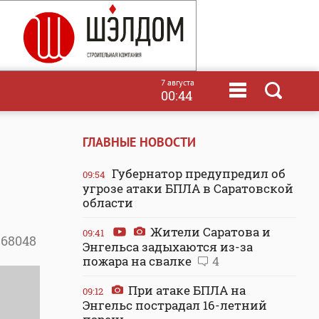
7 августа
00:44
ГЛАВНЫЕ НОВОСТИ
Губернатор предупредил об
09:54
угрозе атаки БПЛА в Саратовской
области
Жители Саратова и
09:41
68048
Энгельса задыхаются из-за
пожара на свалке
4
При атаке БПЛА на
09:12
Энгельс пострадал 16-летний