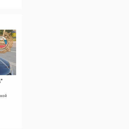
"
ской