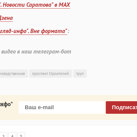
". Новости Саратова" в MAX
Дзена
згляд-инфо". Вне формата"
:
 видео в наш телеграм-бот
изводственная
проспект Строителей
труп
инфо"
Подписа
3
4
5