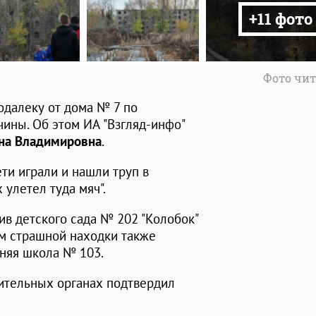
+11 фото
Фото чит
одалеку от дома № 7 по
ины. Об этом ИА "Взгляд-инфо"
на Владимировна
.
ети играли и нашли труп в
 улетел туда мяч".
ив детского сада № 202 "Колобок"
ом страшной находки также
дняя школа № 103.
нительных органах подтвердил