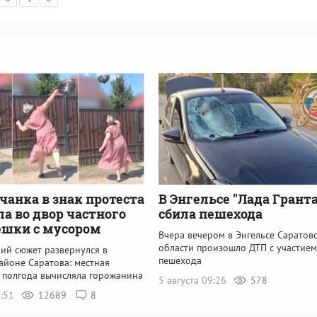
чанка в знак протеста
В Энгельсе "Лада Гранта
ла во двор частного
сбила пешехода
ешки с мусором
Вчера вечером в Энгельсе Саратов
области произошло ДТП с участием
ий сюжет развернулся в
пешехода
айоне Саратова: местная
 полгода вычисляла горожанина
5 августа 09:26
578
7:51
12689
8