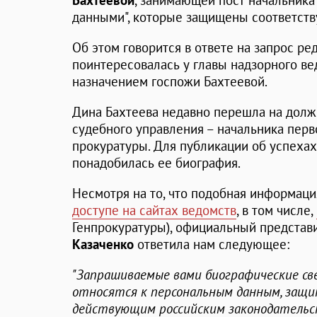
Бахтеевой
, занимающей пост начальника
данными", которые защищены соответст
Об этом говорится в ответе на запрос ре
поинтересовалась у главы надзорного в
назначением госпожи Бахтеевой.
Дина Бахтеева недавно перешла на долж
судебного управления – начальника перв
прокуратуры. Для публикации об успеха
понадобилась ее биография.
Несмотря на то, что подобная информац
доступе на сайтах ведомств
, в том числе,
Генпрокуратуры), официальный предста
Казаченко
ответила нам следующее:
"Запрашиваемые вами биографические св
относятся к персональным данным, защ
действующим российским законодательс