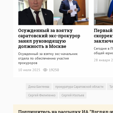
Осужденный за взятку
Первый
саратовский экс-прокурор
скоррек
занял руководящую
заключе
должность в Москве
Сегодня в 
общей юрис
Осужденный за взятку экс-начальник
отдела по обеспечению участия
28 января 
прокуроров
10 июля 2025
19250
Дина Бахтеева
прокуратура Саратовской области
Та
Сергей Филипенко
Сергей Изотьев
Подпишитесь на рассылку ИА "Взгляд-