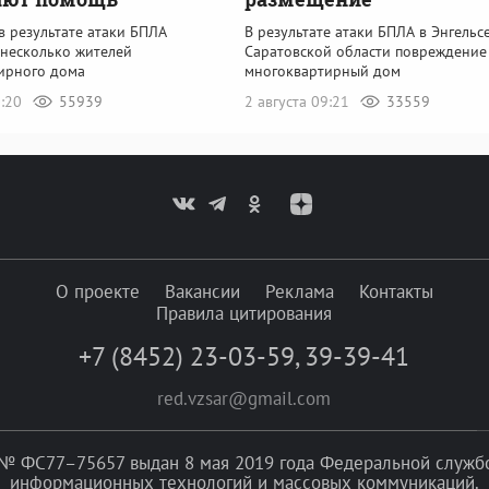
в результате атаки БПЛА
В результате атаки БПЛА в Энгельс
 несколько жителей
Саратовской области повреждение
ирного дома
многоквартирный дом
0:20
55939
2 августа 09:21
33559
О проекте
Вакансии
Реклама
Контакты
Правила цитирования
+7 (8452) 23-03-59
,
39-39-41
red.vzsar@gmail.com
№ ФС77–75657 выдан 8 мая 2019 года Федеральной службой
информационных технологий и массовых коммуникаций.