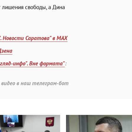
т лишения свободы, а Дина
". Новости Саратова" в MAX
Дзена
згляд-инфо". Вне формата"
:
 видео в наш телеграм-бот