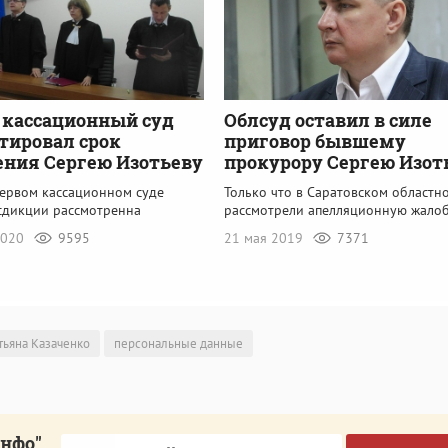
 кассационный суд
Облсуд оставил в силе
тировал срок
приговор бывшему
ния Сергею Изотьеву
прокурору Сергею Изот
Первом кассационном суде
Только что в Саратовском областн
дикции рассмотренна
рассмотрели апелляционную жало
2020
9595
21 мая 2019
7371
тьяна Казаченко
персональные данные
инфо"