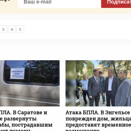
Подписа
3
4
5
ПЛА. В Саратове и
Атака БПЛА. В Энгельсе
е развернуты
поврежден дом, жильц
абы, пострадавшим
предоставят временно
ают помощь
размещение