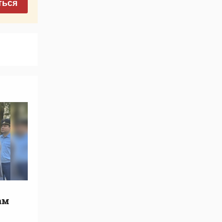
ться
ам
е