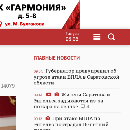
7 августа
05:06
ГЛАВНЫЕ НОВОСТИ
Губернатор предупредил об
09:54
угрозе атаки БПЛА в Саратовской
области
14079
Жители Саратова и
09:41
Энгельса задыхаются из-за
пожара на свалке
4
При атаке БПЛА на
09:12
Энгельс пострадал 16-летний