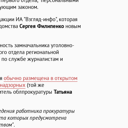
 первого отдела, "персональными
вующим законом.
дакции ИА "Взгляд-инфо", которая
едомства
Сергея Филипенко
новым
ность замначальника уголовно-
ого отдела региональной
х по службе журналистам и
ия
обычно размещена в открытом
надзорных
(той же
витель облпрокуратуры
Татьяна
едения работника прокуратуры
ита которых предусмотрена
твом"
.