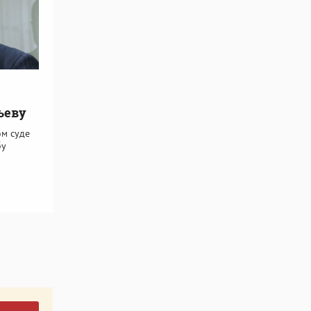
ьеву
ом суде
бу