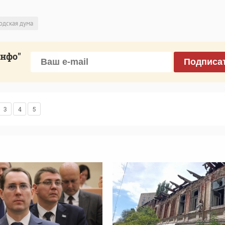
одская дума
инфо"
Подписа
3
4
5