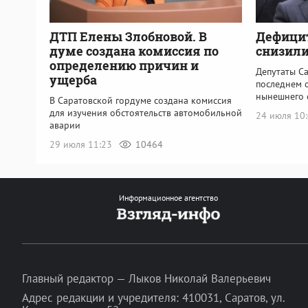
ДТП Елены Злобновой. В
Дефици
думе создана комиссия по
снизили
определению причин и
Депутаты С
ущерба
последнем 
нынешнего 
В Саратовской гордуме создана комиссия
для изучения обстоятельств автомобильной
24 июля 10
аварии
29 июля 11:23
10464
Информационное агентство
Главный редактор — Лыков Николай Валерьевич
Адрес редакции и учредителя: 410031, Саратов, ул.