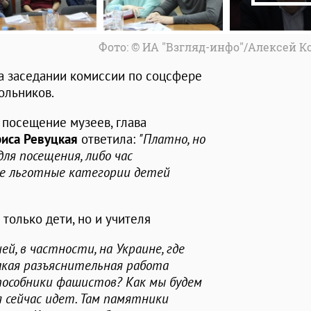
Фото: © ИА "Взгляд-инфо"/Алексей 
а заседании комиссии по соцсфере
ольников.
 посещение музеев, глава
иса Ревуцкая
ответила:
"Платно, но
ля посещения, либо час
се льготные категории детей
только дети, но и учителя
й, в частности, на Украине, где
акая разъяснительная работа
пособники фашистов? Как мы будем
 сейчас идет. Там памятники