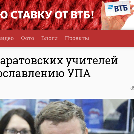
Видео
Фото
Блоги
Проекты
саратовских учителей
рославлению УПА