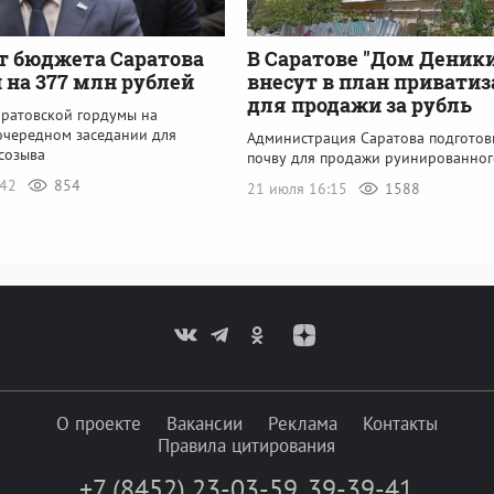
т бюджета Саратова
В Саратове "Дом Деник
 на 377 млн рублей
внесут в план привати
для продажи за рубль
аратовской гордумы на
очередном заседании для
Администрация Саратова подготов
созыва
почву для продажи руинированно
:42
854
21 июля 16:15
1588
О проекте
Вакансии
Реклама
Контакты
Правила цитирования
+7 (8452) 23-03-59
,
39-39-41