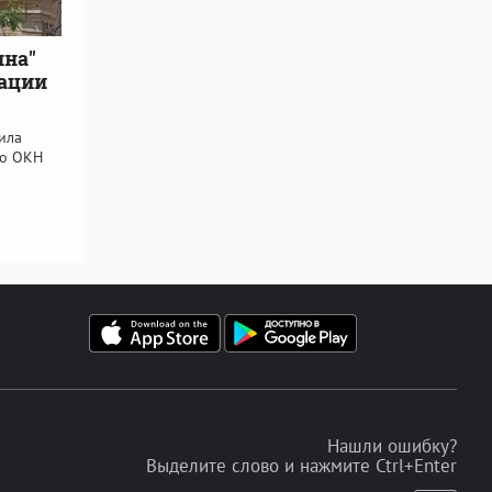
ина"
зации
ила
го ОКН
Нашли ошибку?
Выделите слово и нажмите Ctrl+Enter