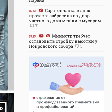
парень
Саратовчанка в знак
07:51
протеста забросила во двор
частного дома мешки с мусором
7
Министр требует
15:15
остановить стройку высотки у
Покровского собора
5
о