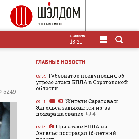
6 августа
18:21
ГЛАВНЫЕ НОВОСТИ
Губернатор предупредил об
09:54
угрозе атаки БПЛА в Саратовской
области
5249
Жители Саратова и
09:41
Энгельса задыхаются из-за
пожара на свалке
4
При атаке БПЛА на
09:12
Энгельс пострадал 16-летний