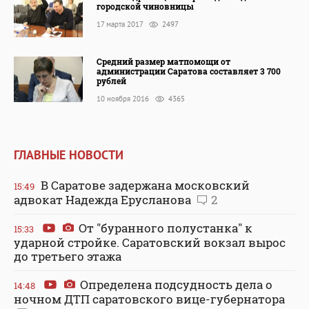
городской чиновницы
17 марта 2017
2497
Средний размер матпомощи от
администрации Саратова составляет 3 700
рублей
10 ноября 2016
4365
ГЛАВНЫЕ НОВОСТИ
В Саратове задержана московский
15:49
адвокат Надежда Ерусланова
2
От "буранного полустанка" к
15:33
ударной стройке. Саратовский вокзал вырос
до третьего этажа
Определена подсудность дела о
14:48
ночном ДТП саратовского вице-губернатора