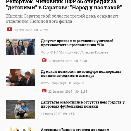
Репортаж. Чиновник ПФР об очередях за
"детскими" в Саратове: "Народ у нас такой"
Жители Саратовской области третий день осаждают
отделения Пенсионного фонда
14 мая 2020
20791
Депутат призвал саратовских учителей
противостоять прославлению УПА
Фото: © ИА "Взгляд-инфо"/Алексей Кошелев
17 декабря 2019
5250
Думская комиссия по соцсфере поддержала
появление седьмого заммэра
Фото Владимира Панчурина
22 февраля 2019
2189
Депутаты озаботились отсутствием средств у
дворовых футбольных команд
17 марта 2017
1331
Александр Ванцов огорчен докладом