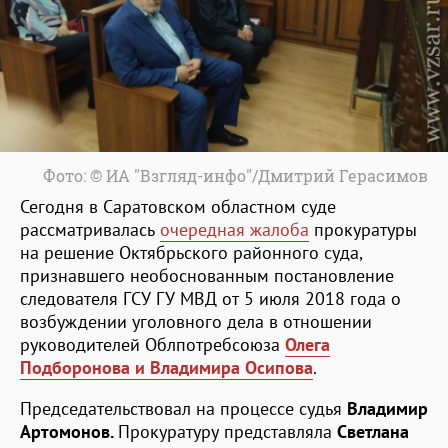
Фото: © ИА "Взгляд-инфо"/Дмитрий Герасимов
Сегодня в Саратовском областном суде
рассматривалась
очередная жалоба
прокуратуры
на решение Октябрьского районного суда,
признавшего необоснованным постановление
следователя ГСУ ГУ МВД от 5 июля 2018 года о
возбуждении уголовного дела в отношении
руководителей Облпотребсоюза
Олега
Подборонова и Владимира
Осипова
.
Председательствовал на процессе судья
Владимир
Артомонов.
Прокуратуру представляла
Светлана