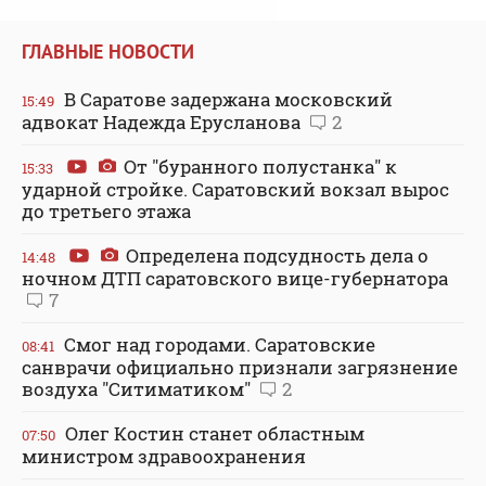
ГЛАВНЫЕ НОВОСТИ
В Саратове задержана московский
15:49
адвокат Надежда Ерусланова
2
От "буранного полустанка" к
15:33
ударной стройке. Саратовский вокзал вырос
до третьего этажа
Определена подсудность дела о
14:48
ночном ДТП саратовского вице-губернатора
7
Смог над городами. Саратовские
08:41
санврачи официально признали загрязнение
воздуха "Ситиматиком"
2
Олег Костин станет областным
07:50
министром здравоохранения