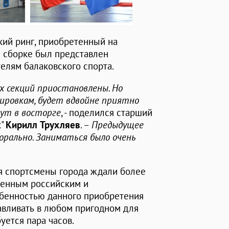
кий ринг, приобретенный на
й сборке был представлен
елям балаковского спорта.
х секций приостановлены. Но
ировкам, будет вдвойне приятно
дут в восторге
, - поделился старший
к"
Кирилл Трухляев
. –
Предыдущее
орально. Заниматься было очень
ия спортсмены города ждали более
менным российским и
обенностью данного приобретения
авливать в любом пригодном для
уется пара часов.