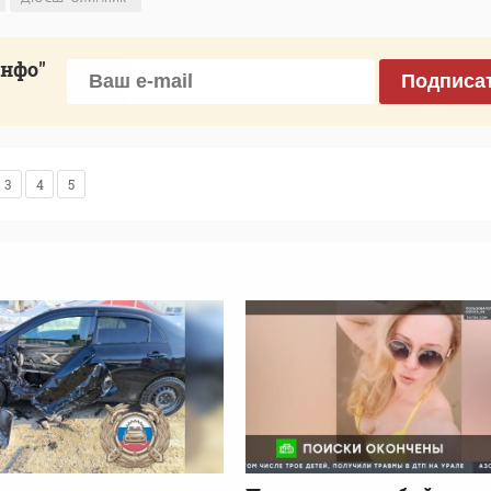
инфо"
Подписа
3
4
5