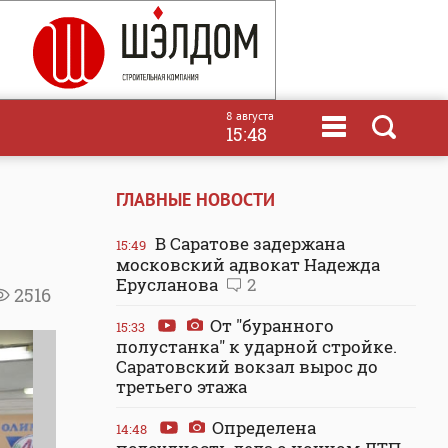
8 августа
15:48
ГЛАВНЫЕ НОВОСТИ
В Саратове задержана
15:49
московский адвокат Надежда
Ерусланова
2
2516
От "буранного
15:33
полустанка" к ударной стройке.
Саратовский вокзал вырос до
третьего этажа
Определена
14:48