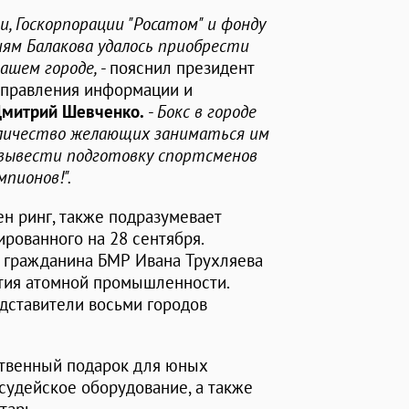
, Госкорпорации "Росатом" и фонду
ям Балакова удалось приобрести
нашем городе,
- пояснил президент
 управления информации и
митрий Шевченко.
-
Бокс в городе
оличество желающих заниматься им
 вывести подготовку спортсменов
пионов!".
ен ринг, также подразумевает
ированного на 28 сентября.
о гражданина БМР Ивана Трухляева
тия атомной промышленности.
едставители восьми городов
нственный подарок для юных
судейское оборудование, а также