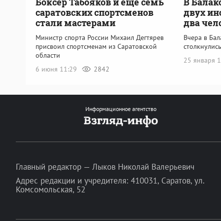
Боксер Табояков и еще семь
В Балак
саратовских спортсменов
двух ин
стали мастерами
два чел
Министр спорта России Михаил Дегтярев
Вчера в Бал
присвоил спортсменам из Саратовской
столкнулис
области
25 января 
6 июня 11:29
2842
Информационное агентство
Главный редактор — Лыков Николай Валерьевич
Адрес редакции и учредителя: 410031, Саратов, ул.
Комсомольская, 52