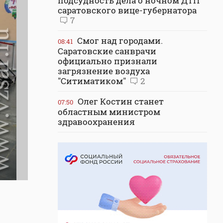
подсудность дела о ночном ДТП
саратовского вице-губернатора
7
Смог над городами.
08:41
Саратовские санврачи
официально признали
загрязнение воздуха
"Ситиматиком"
2
Олег Костин станет
07:50
областным министром
здравоохранения