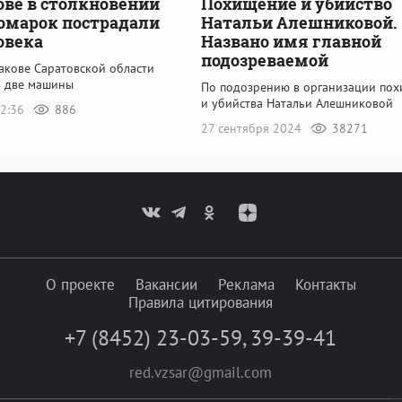
ове в столкновении
Похищение и убийство
омарок пострадали
Натальи Алешниковой.
овека
Названо имя главной
подозреваемой
акове Саратовской области
ь две машины
По подозрению в организации по
и убийства Натальи Алешниковой
12:36
886
27 сентября 2024
38271
О проекте
Вакансии
Реклама
Контакты
Правила цитирования
+7 (8452) 23-03-59
,
39-39-41
red.vzsar@gmail.com