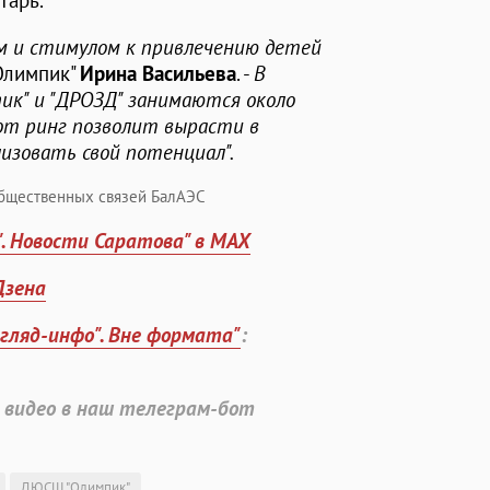
тарь.
м и стимулом к привлечению детей
Олимпик"
Ирина Васильева
. -
В
ик" и "ДРОЗД" занимаются около
тот ринг позволит вырасти в
изовать свой потенциал".
бщественных связей БалАЭС
". Новости Саратова" в MAX
Дзена
згляд-инфо". Вне формата"
:
 видео в наш телеграм-бот
ДЮСШ "Олимпик"