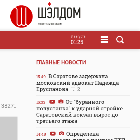
8 августа
01:25
ГЛАВНЫЕ НОВОСТИ
В Саратове задержана
15:49
московский адвокат Надежда
Ерусланова
2
От "буранного
15:33
38271
полустанка" к ударной стройке.
Саратовский вокзал вырос до
третьего этажа
Определена
14:48