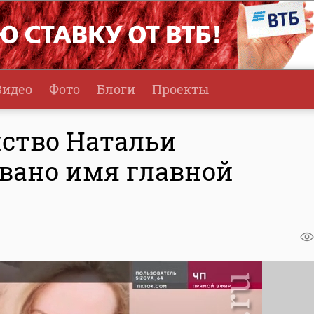
Видео
Фото
Блоги
Проекты
ство Натальи
вано имя главной