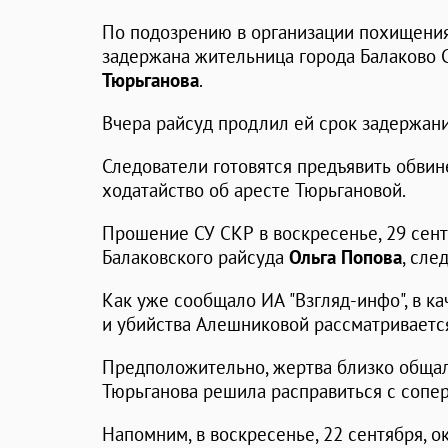
По подозрению в организации похищени
задержана жительница города Балаково 
Тюрьганова
.
Вчера райсуд продлил ей срок задержания
Следователи готовятся предъявить обвин
ходатайство об аресте Тюрьгановой.
Прошение СУ СКР в воскресенье, 29 сент
Балаковского райсуда
Ольга Попова
, сле
Как уже сообщало ИА "Взгляд-инфо", в к
и убийства Алешниковой рассматривается
Предположительно, жертва близко общал
Тюрьганова решила расправиться с сопе
Напомним, в воскресенье, 22 сентября, о