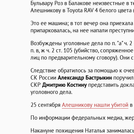
Бульвару Роз в Балакове неизвестные в 
Алешникову в Toyota RAV 4 белого цвета
Это ее машина; в тот вечер она приехала
припарковалась, на нее напали преступни
Возбуждены уголовные дела по п. "а" ч. 2
п. в, ж ч. 2 ст. 105 (убийство, сопряжен
лиц по предварительному сговору). Они 
Следствие обратилось за помощью к оче
СК России
Александр Бастрыкин
поручил
СКР
Дмитрию Костину
представить докла
уголовного дела.
25 сентября
Алешникову нашли убитой
в 
По информации федеральных медиа, жерт
Накануне похищения Наталья занималась