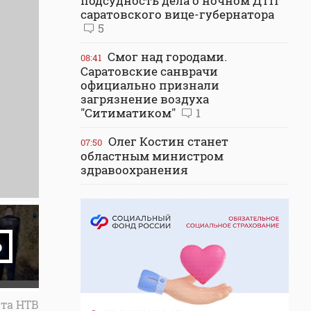
подсудность дела о ночном ДТП
саратовского вице-губернатора
5
Смог над городами.
08:41
Саратовские санврачи
официально признали
загрязнение воздуха
"Ситиматиком"
1
Олег Костин станет
07:50
областным министром
здравоохранения
о
ета НТВ