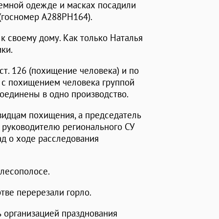
темной одежде и масках посадили
 (госномер А288РН164).
 к своему дому. Как только Наталья
ки.
 ст. 126 (похищение человека) и по
ное с похищением человека группой
соединены в одно производство.
видцам похищения, а председатель
 руководителю регионального СУ
д о ходе расследования
лесополосе.
ве перерезали горло.
 организацией празднования