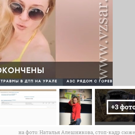
+3 фот
на фото: Наталья Алешникова, стоп-кадр сюж