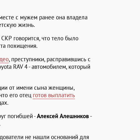
месте с мужем ранее она владела
етскую жизнь.
СКР говорится, что тело было
ста похищения.
део
, преступники, расправившись с
yota RAV 4 - автомобилем, который
ции от имени сына женщины,
 что его отец
готов выплатить
ах.
руг погибшей -
Алексей Алешников
-
.
ледователи не нашли оснований для