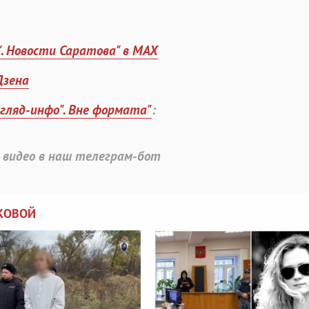
". Новости Саратова" в MAX
Дзена
згляд-инфо". Вне формата"
:
 видео в наш телеграм-бот
КОВОЙ