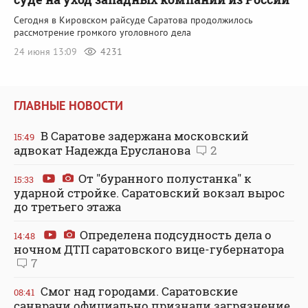
Сегодня в Кировском райсуде Саратова продолжилось
рассмотрение громкого уголовного дела
24 июня 13:09
4231
ГЛАВНЫЕ НОВОСТИ
В Саратове задержана московский
15:49
адвокат Надежда Ерусланова
2
От "буранного полустанка" к
15:33
ударной стройке. Саратовский вокзал вырос
до третьего этажа
Определена подсудность дела о
14:48
ночном ДТП саратовского вице-губернатора
7
Смог над городами. Саратовские
08:41
санврачи официально признали загрязнение